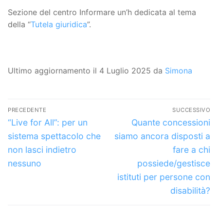
Sezione del centro Informare un’h dedicata al tema
della “
Tutela giuridica
”.
Ultimo aggiornamento il 4 Luglio 2025 da
Simona
Navigazione
PRECEDENTE
SUCCESSIVO
articoli
Articolo
Articolo
“Live for All”: per un
Quante concessioni
precedente:
successivo:
sistema spettacolo che
siamo ancora disposti a
non lasci indietro
fare a chi
nessuno
possiede/gestisce
istituti per persone con
disabilità?