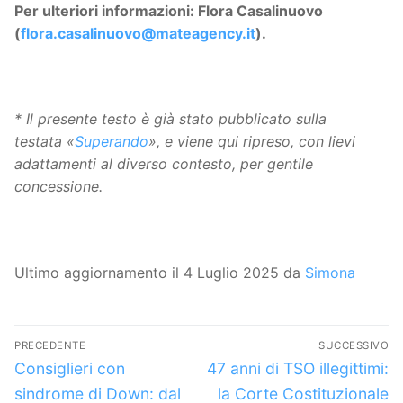
Per ulteriori informazioni: Flora Casalinuovo
(
flora.casalinuovo@mateagency.it
).
*
Il presente testo è già stato pubblicato sulla
testata «
Superando
», e viene qui ripreso, con lievi
adattamenti al diverso contesto, per gentile
concessione.
Ultimo aggiornamento il 4 Luglio 2025 da
Simona
Navigazione
PRECEDENTE
SUCCESSIVO
articoli
Articolo
Articolo
Consiglieri con
47 anni di TSO illegittimi:
precedente:
successivo:
sindrome di Down: dal
la Corte Costituzionale