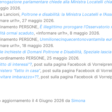
errogazione parlamentare chiede alla Ministra Locatelli chiar
ggio 2026.
a Lancioni,
Poltrone e disabilità: la Ministra Locatelli e l’
rmare un’h», 27 maggio 2026.
inamento PERSONE,
È illegittimo prorogare l’Osservatorio
lità ormai scaduto
, «Informare un’h», 8 maggio 2026.
inamento PERSONE,
Unmilionecinquecentonovantamila euro
rmare un’h», 18 maggio 2026.
e inchieste di Domani Poltrone e Disabilità, Speziale lascia 
oordinamento PERSONE, 25 maggio 2026.
itto di interessi”?
, post sulla pagina Facebook di Vorreipre
istero “fatto in casa”
, post sulla pagina Facebook di Vorre
evitare imbarazzo»??
, post sulla pagina Facebook di Vorrei
o aggiornamento il 4 Giugno 2026 da
Simona