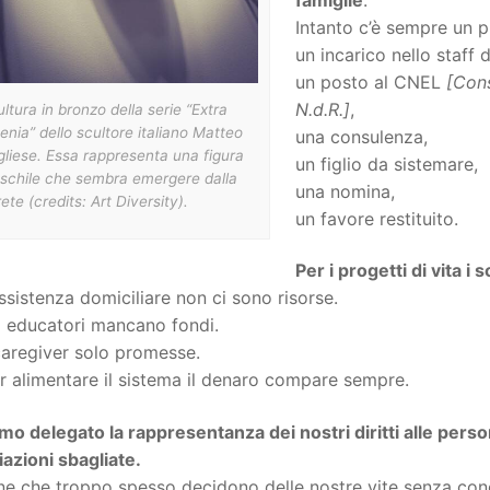
Intanto c’è sempre un 
un incarico nello staff 
un posto al CNEL
[Cons
N.d.R.]
,
ltura in bronzo della serie “Extra
nia” dello scultore italiano Matteo
una consulenza,
liese. Essa rappresenta una figura
un figlio da sistemare,
schile che sembra emergere dalla
una nomina,
ete (credits: Art Diversity).
un favore restituito.
Per i progetti di vita i
assistenza domiciliare non ci sono risorse.
i educatori mancano fondi.
caregiver solo promesse.
 alimentare il sistema il denaro compare sempre.
o delegato la rappresentanza dei nostri diritti alle persone
azioni sbagliate.
e che troppo spesso decidono delle nostre vite senza cono