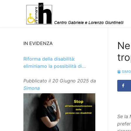
Vai
al
contenuto
Nes
IN EVIDENZA
tro
Riforma della disabilità:
eliminiamo la possibilità di
SIM
istituzionalizzare le persone
Pubblicato il
20 Giugno 2025
da
Simona
Se la 
prefer