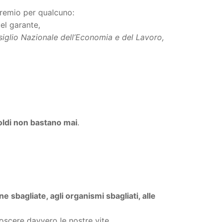
premio per qualcuno:
del garante,
iglio Nazionale dell’Economia e del Lavoro,
 soldi non bastano mai
.
 sbagliate, agli organismi sbagliati, alle
scere davvero le nostre vite.