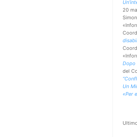
Un’int
poi che tutta l’informazione
20 ma
dovrebbe essere accessibile, ma
Simon
che non è possibile tradurre tutto
«Info
simultaneamente, sarebbe
Coord
importante iniziare col rendere
disabi
accessibili almeno i documenti
Coord
che parlano i diritti. Proprio a
«Info
partire da queste considerazioni,
Dopo l
dopo aver prodotto la traduzione
del C
in lingua italiana, e la versione
“Confl
facile da leggere (qui
Un Min
la presentazione), abbiamo
«Per 
deciso di realizzare la versione in
comunicazione aumentativa
alternativa (CAA) del “Secondo
Manifesto sui diritti delle Donne e
Ultim
delle Ragazze con Disabilità
nell’Unione Europea” (quello