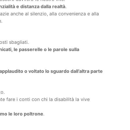
alità e distanza dalla realtà
.
zie anche al silenzio, alla convenienza e alla
e.
ti sbagliati.
cati, le passerelle o le parole sulla
pplaudito o voltato lo sguardo dall’altra parte
to.
 fare i conti con chi la disabilità la vive
amo le loro poltrone
.