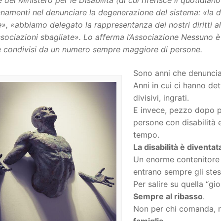
e del Ministero per le Disabilità (di cui riferisce il quotidi
namenti nel denunciare la degenerazione del sistema: «la dis
», «abbiamo delegato la rappresentanza dei nostri diritti al
ssociazioni sbagliate». Lo afferma l’Associazione Nessuno
e condivisi da un numero sempre maggiore di persone.
Sono anni che denuncia
Anni in cui ci hanno d
divisivi, ingrati.
E invece, pezzo dopo 
persone con disabilità e
tempo.
La disabilità è diventat
Un enorme contenitore di
entrano sempre gli stessi
Per salire su quella “g
Sempre al ribasso
.
Non per chi comanda,
famiglie
.