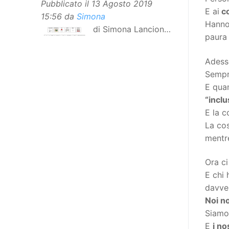
Pubblicato il
13 Agosto 2019
E ai
co
15:56
da
Simona
Hanno 
di Simona Lancioni,
paura 
responsabile del
centro Informare un’h di Peccioli
Adess
(Pisa) Dopo la traduzione in
Sempre
lingua italiana, e la versione facile
E qua
da leggere, arriva ora la versione
“inclu
in comunicazione aumentativa
E la c
alternativa (CAA) del “Secondo
La co
Manifesto sui diritti delle Donne e
mentr
delle Ragazze con Disabilità
nell’Unione Europea”. La
Ora ci
rivendicazione ed il godimento
E chi 
dei diritti passa anche attraverso
davve
l’accessibilità dell’informazione.
Noi no
L’approccio assistenziale guarda
Siamo
alle persone con disabilità come
E
i no