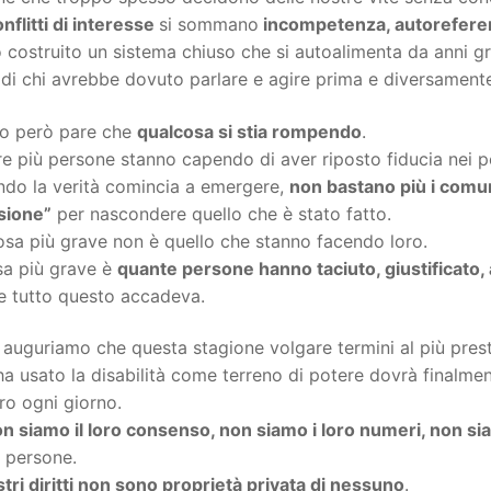
nflitti di interesse
si sommano
incompetenza, autoreferenzi
costruito un sistema chiuso che si autoalimenta da anni gra
di chi avrebbe dovuto parlare e agire prima e diversament
o però pare che
qualcosa si stia rompendo
.
 più persone stanno capendo di aver riposto fiducia nei pos
ndo la verità comincia a emergere,
non bastano più i comuni
sione”
per nascondere quello che è stato fatto.
osa più grave non è quello che stanno facendo loro.
sa più grave è
quante persone hanno taciuto, giustificato, a
e tutto questo accadeva.
 auguriamo che questa stagione volgare termini al più pres
ha usato la disabilità come terreno di potere dovrà finalmente
ro ogni giorno.
n siamo il loro consenso, non siamo i loro numeri, non si
 persone.
stri diritti non sono proprietà privata di nessuno
.