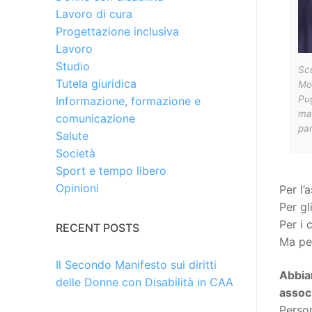
Lavoro di cura
Progettazione inclusiva
Lavoro
Studio
Scu
Tutela giuridica
Moe
Pug
Informazione, formazione e
ma
comunicazione
par
Salute
Società
Sport e tempo libero
Opinioni
Per l’
Per gl
Per i 
RECENT POSTS
Ma per
Il Secondo Manifesto sui diritti
Abbiam
delle Donne con Disabilità in CAA
associ
Person