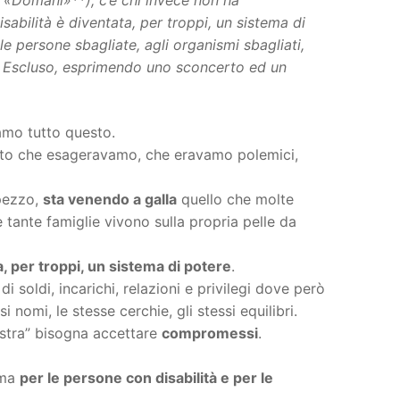
ano «Domani»**), c’è chi invece non ha
abilità è diventata, per troppi, un sistema di
le persone sbagliate, agli organismi sbagliati,
 è Escluso, esprimendo uno sconcerto ed un
mo tutto questo.
etto che esageravamo, che eravamo polemici,
pezzo,
sta venendo a galla
quello che molte
 tante famiglie vivono sulla propria pelle da
a, per troppi, un sistema di potere
.
 soldi, incarichi, relazioni e privilegi dove però
 nomi, le stesse cerchie, gli stessi equilibri.
iostra” bisogna accettare
compromessi
.
 ma
per le persone con disabilità e per le