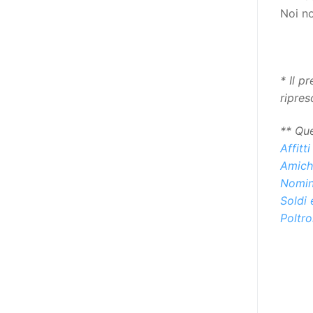
destinatarie di interventi. Una
Noi n
visione più moderna le guarda
come soggetti che devono
essere messi in condizione di
autodeterminarsi. Non è,
* Il p
ovviamente, solo una questione
ripres
di parole, ma di fornire strumenti
che mettano la persona con
** Que
disabilità in condizione di
Affitti
compiere liberamente tutte le
Amiche
scelte che riguardano la sua vita.
Nomine
È un progetto ambizioso, a volte
Soldi 
anche faticoso, ma è l’unica via
Poltro
per la libertà. Tra i tanti strumenti
che possiamo utilizzare per
realizzare questo progetto,
l’accesso all’informazione ha
un’importanza strategica. Posto