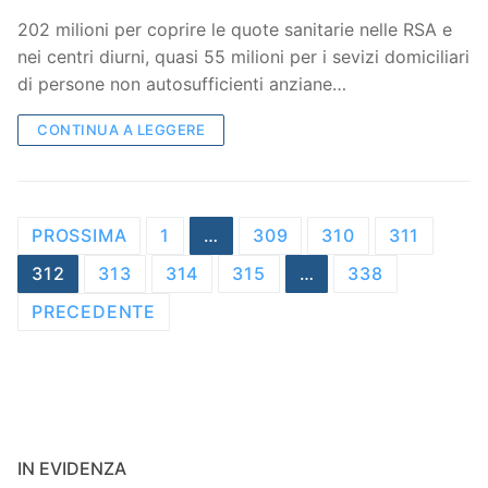
202 milioni per coprire le quote sanitarie nelle RSA e
nei centri diurni, quasi 55 milioni per i sevizi domiciliari
di persone non autosufficienti anziane…
CONTINUA A LEGGERE
Navigazione
PROSSIMA
1
…
309
310
311
articoli
312
313
314
315
…
338
PRECEDENTE
IN EVIDENZA