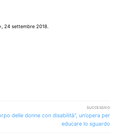
h», 24 settembre 2018.
SUCCESSIVO
colo
corpo delle donne con disabilità”, un’opera per
essivo:
educare lo sguardo