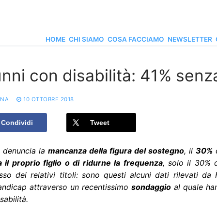
HOME
CHI SIAMO
COSA FACCIAMO
NEWSLETTER
unni con disabilità: 41% sen
ONA
10 OTTOBRE 2018
Condividi
Tweet
denuncia la
mancanza della figura del sostegno
, il
30%
d
 il proprio figlio o di ridurne la frequenza
, solo il 30% 
so dei relativi titoli: sono questi alcuni dati rilevati d
Handicap attraverso un recentissimo
sondaggio
al quale ha
sabilità.