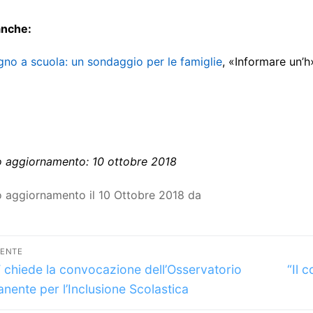
anche:
no a scuola: un sondaggio per le famiglie
, «Informare un’
o aggiornamento: 10 ottobre 2018
o aggiornamento il 10 Ottobre 2018 da
vigazione
DENTE
lo
Arti
icoli
 chiede la convocazione dell’Osservatorio
“Il 
dente:
succ
nente per l’Inclusione Scolastica