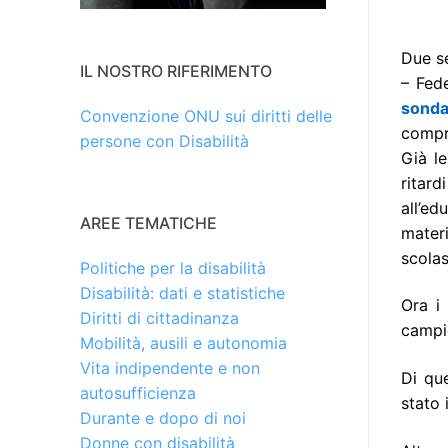
Due se
IL NOSTRO RIFERIMENTO
– Fede
sonda
Convenzione ONU sui diritti delle
compr
persone con Disabilità
Già le
ritard
all’ed
AREE TEMATICHE
materi
scolas
Politiche per la disabilità
Disabilità: dati e statistiche
Ora i
Diritti di cittadinanza
campio
Mobilità, ausili e autonomia
Vita indipendente e non
Di que
autosufficienza
stato 
Durante e dopo di noi
Donne con disabilità