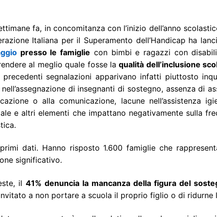
ttimane fa, in concomitanza con l’inizio dell’anno scolasti
razione Italiana per il Superamento dell’Handicap ha lanc
ggio
presso le famiglie
con bimbi e ragazzi con disabili
endere al meglio quale fosse la
qualità dell’inclusione sco
 precedenti segnalazioni apparivano infatti piuttosto inqui
i nell’assegnazione di insegnanti di sostegno, assenza di as
ucazione o alla comunicazione, lacune nell’assistenza igi
ale e altri elementi che impattano negativamente sulla fr
tica.
 primi dati. Hanno risposto 1.600 famiglie che rappresen
ne significativo.
ste, il
41% denuncia la mancanza della figura del sost
invitato a non portare a scuola il proprio figlio o di ridurne