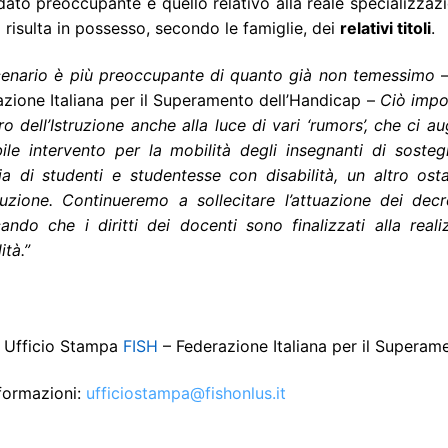
dato preoccupante è quello relativo alla reale specializzaz
%
risulta in possesso, secondo le famiglie, dei
relativi titoli
.
cenario è più preoccupante di quanto già non temessimo
–
zione Italiana per il Superamento dell’Handicap –
Ciò impo
ro dell’Istruzione anche alla luce di vari ‘rumors’, che ci a
bile intervento per la mobilità degli insegnanti di sost
ia di studenti e studentesse con disabilità, un altro osta
uzione. Continueremo a sollecitare l’attuazione dei decre
ando che i diritti dei docenti sono finalizzati alla reali
ità.”
: Ufficio Stampa
FISH
– Federazione Italiana per il Superam
formazioni:
ufficiostampa@fishonlus.it