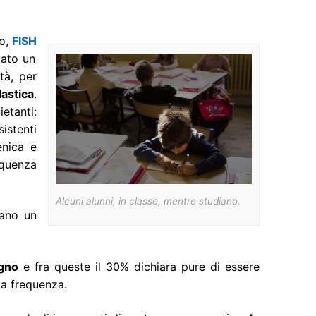
co,
FISH
iato un
tà, per
lastica
.
etanti:
sistenti
enica e
equenza
Alcuni alunni, in classe, mentre studiano.
tano un
egno
e fra queste il 30% dichiara pure di essere
 la frequenza.