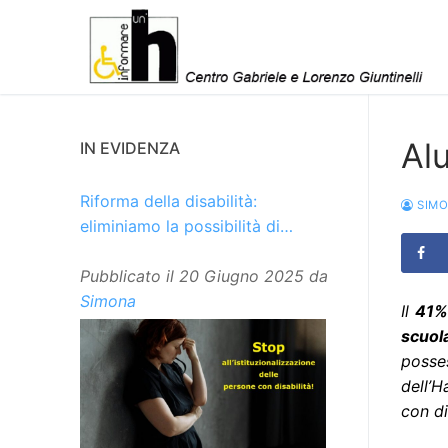
Vai
al
contenuto
Al
IN EVIDENZA
Riforma della disabilità:
SIM
eliminiamo la possibilità di
istituzionalizzare le persone
Pubblicato il
20 Giugno 2025
da
Simona
Il
41%
scuola
posses
dell’
con di