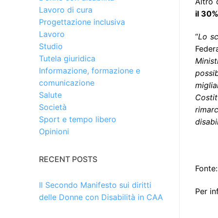
Altro 
Lavoro di cura
il 30
Progettazione inclusiva
Lavoro
“
Lo s
Studio
Federa
Tutela giuridica
Minist
Informazione, formazione e
possi
comunicazione
miglia
Salute
Costit
Società
rimarc
Sport e tempo libero
disabil
Opinioni
RECENT POSTS
Fonte
Il Secondo Manifesto sui diritti
Per in
delle Donne con Disabilità in CAA