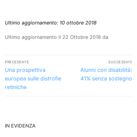
Ultimo aggiornamento: 10 ottobre 2018
Ultimo aggiornamento il 22 Ottobre 2018 da
Navigazione
PRECEDENTE
SUCCESSIVO
articoli
Articolo
Articolo
Una prospettiva
Alunni con disabilità:
precedente:
successivo:
europea sulle distrofie
41% senza sostegno
retiniche
IN EVIDENZA