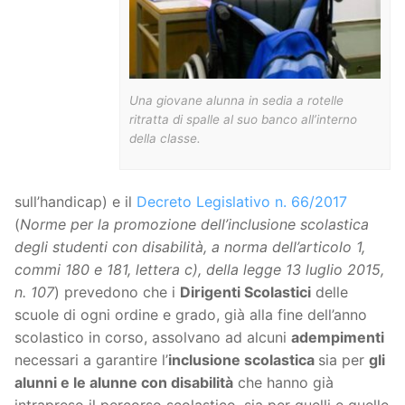
Una giovane alunna in sedia a rotelle
ritratta di spalle al suo banco all’interno
della classe.
sull’handicap) e il
Decreto Legislativo n. 66/2017
(
Norme per la promozione dell’inclusione scolastica
degli studenti con disabilità, a norma dell’articolo 1,
commi 180 e 181, lettera c), della legge 13 luglio 2015,
n. 107
) prevedono che i
Dirigenti Scolastici
delle
scuole di ogni ordine e grado, già alla fine dell’anno
scolastico in corso, assolvano ad alcuni
adempimenti
necessari a garantire l’
inclusione scolastica
sia per
gli
alunni e le alunne con disabilità
che hanno già
intrapreso il percorso scolastico, sia per quelli e quelle