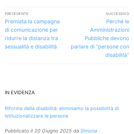
Navigazione
PRECEDENTE
SUCCESSIVO
articoli
Articolo
Articolo
Premiata la campagna
Perché le
precedente:
successivo:
di comunicazione per
Amministrazioni
ridurre la distanza tra
Pubbliche devono
sessualità e disabilità
parlare di “persone con
disabilità”
IN EVIDENZA
Riforma della disabilità: eliminiamo la possibilità di
istituzionalizzare le persone
Pubblicato il
20 Giugno 2025
da
Simona