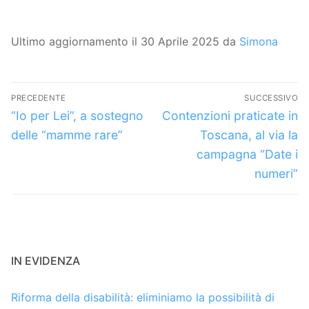
Ultimo aggiornamento il 30 Aprile 2025 da
Simona
Navigazione
PRECEDENTE
SUCCESSIVO
articoli
Articolo
Articolo
“Io per Lei”, a sostegno
Contenzioni praticate in
precedente:
successivo:
delle “mamme rare”
Toscana, al via la
campagna “Date i
numeri”
IN EVIDENZA
Riforma della disabilità: eliminiamo la possibilità di