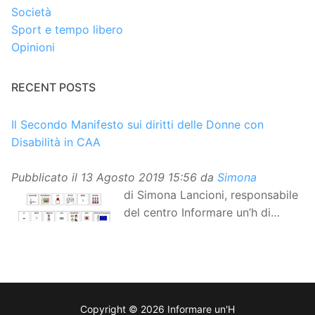
Società
Sport e tempo libero
Opinioni
RECENT POSTS
Il Secondo Manifesto sui diritti delle Donne con
Disabilità in CAA
Pubblicato il
13 Agosto 2019 15:56
da
Simona
di Simona Lancioni, responsabile
del centro Informare un’h di
Peccioli (Pisa) Dopo la
traduzione in lingua italiana, e la versione facile da
leggere, arriva ora la versione in comunicazione
aumentativa alternativa (CAA) del “Secondo Manifesto
sui diritti delle Donne e delle Ragazze con Disabilità
Copyright © 2026 Informare un'H