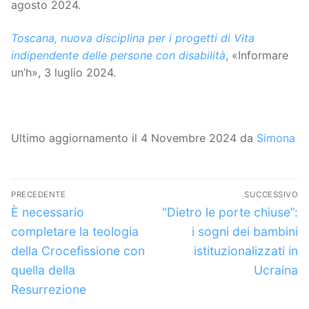
agosto 2024.
Toscana, nuova disciplina per i progetti di Vita
indipendente delle persone con disabilità
, «Informare
un’h», 3 luglio 2024.
Ultimo aggiornamento il 4 Novembre 2024 da
Simona
Navigazione
PRECEDENTE
SUCCESSIVO
articoli
Articolo
Articolo
È necessario
“Dietro le porte chiuse”:
precedente:
successivo:
completare la teologia
i sogni dei bambini
della Crocefissione con
istituzionalizzati in
quella della
Ucraina
Resurrezione