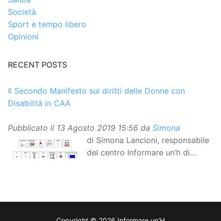
Società
Sport e tempo libero
Opinioni
RECENT POSTS
Il Secondo Manifesto sui diritti delle Donne con
Disabilità in CAA
Pubblicato il
13 Agosto 2019 15:56
da
Simona
di Simona Lancioni, responsabile
del centro Informare un’h di
Peccioli (Pisa) Dopo la
traduzione in lingua italiana, e la versione facile da
leggere, arriva ora la versione in comunicazione
aumentativa alternativa (CAA) del “Secondo Manifesto
sui diritti delle Donne e delle Ragazze con Disabilità
Copyright © 2026 Informare un'H