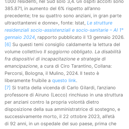
1.000 residenti, nel Sud solo 3,4. Gli ospiti accolti sono
385.871, in aumento del 6% rispetto all’anno
precedente; tre su quattro sono anziani, in gran parte
ultraottantenni e donne», fonte: Istat,
Le strutture
residenziali socio-assistenziali e socio-sanitarie – Al 1°
gennaio 2024
, rapporto pubblicato il 13 gennaio 2026.
[6]
Su questi temi consiglio caldamente la lettura del
volume collettivo
Il soggiorno obbligato. La disabilità
fra dispositivi di incapacitazione e strategie di
emancipazione
, a cura di Ciro Tarantino, Collana:
Percorsi, Bologna, il Mulino, 2024. Il testo è
liberamente fruibile a
questo link
.
[7]
Si tratta della vicenda di Carlo Gilardi, l’anziano
professore di Airuno (Lecco) rinchiuso in una struttura
per anziani contro la propria volontà dietro
disposizione della sua amministratrice di sostegno, e
successivamente morto, il 22 ottobre 2023, all’età
di 92 anni, in un ospedale del suo paese, prima che