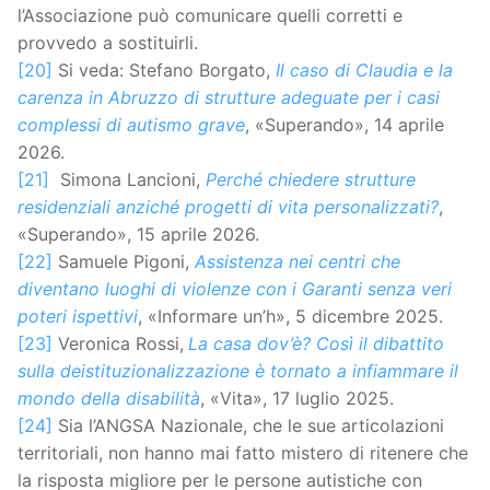
l’Associazione può comunicare quelli corretti e
provvedo a sostituirli.
[20]
Si veda: Stefano Borgato,
Il caso di Claudia e la
carenza in Abruzzo di strutture adeguate per i casi
complessi di autismo grave
, «Superando», 14 aprile
2026.
[21]
Simona Lancioni,
Perché chiedere strutture
residenziali anziché progetti di vita personalizzati?
,
«Superando», 15 aprile 2026.
[22]
Samuele Pigoni,
Assistenza nei centri che
diventano luoghi di violenze con i Garanti senza veri
poteri ispettivi
, «Informare un’h», 5 dicembre 2025.
[23]
Veronica Rossi,
La casa dov’è? Così il dibattito
sulla deistituzionalizzazione è tornato a infiammare il
mondo della disabilità
, «Vita», 17 luglio 2025.
[24]
Sia l’ANGSA Nazionale, che le sue articolazioni
territoriali, non hanno mai fatto mistero di ritenere che
la risposta migliore per le persone autistiche con