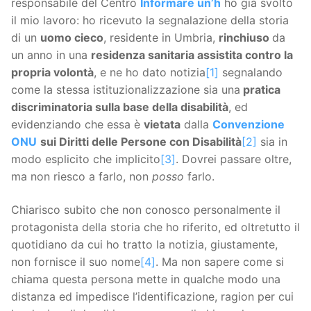
responsabile del Centro
Informare un’h
ho già svolto
il mio lavoro: ho ricevuto la segnalazione della storia
di un
uomo cieco
, residente in Umbria,
rinchiuso
da
un anno in una
residenza sanitaria assistita contro la
propria volontà
, e ne ho dato notizia
[1]
segnalando
come la stessa istituzionalizzazione sia una
pratica
discriminatoria sulla base della disabilità
, ed
evidenziando che essa è
vietata
dalla
Convenzione
ONU
sui Diritti delle Persone con Disabilità
[2]
sia in
modo esplicito che implicito
[3]
. Dovrei passare oltre,
ma non riesco a farlo, non
posso
farlo.
Chiarisco subito che non conosco personalmente il
protagonista della storia che ho riferito, ed oltretutto il
quotidiano da cui ho tratto la notizia, giustamente,
non fornisce il suo nome
[4]
. Ma non sapere come si
chiama questa persona mette in qualche modo una
distanza ed impedisce l’identificazione, ragion per cui