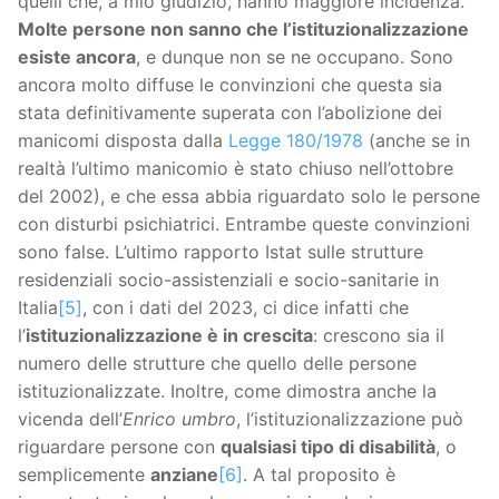
quelli che, a mio giudizio, hanno maggiore incidenza.
Molte persone non sanno che l’istituzionalizzazione
esiste ancora
, e dunque non se ne occupano. Sono
ancora molto diffuse le convinzioni che questa sia
stata definitivamente superata con l’abolizione dei
manicomi disposta dalla
Legge 180/1978
(anche se in
realtà l’ultimo manicomio è stato chiuso nell’ottobre
del 2002), e che essa abbia riguardato solo le persone
con disturbi psichiatrici. Entrambe queste convinzioni
sono false. L’ultimo rapporto Istat sulle strutture
residenziali socio-assistenziali e socio-sanitarie in
Italia
[5]
, con i dati del 2023, ci dice infatti che
l’
istituzionalizzazione è in crescita
: crescono sia il
numero delle strutture che quello delle persone
istituzionalizzate. Inoltre, come dimostra anche la
vicenda dell’
Enrico umbro
, l’istituzionalizzazione può
riguardare persone con
qualsiasi tipo di disabilità
, o
semplicemente
anziane
[6]
. A tal proposito è