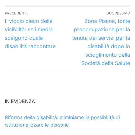
Navigazione
PRECEDENTE
SUCCESSIVO
articoli
Articolo
Articolo
Il vicolo cieco della
Zona Pisana, forte
precedente:
successivo:
visibilità: se i media
preoccupazione per la
scelgono quale
tenuta dei servizi per la
disabilità raccontare
disabilità dopo lo
scioglimento della
Società della Salute
IN EVIDENZA
Riforma della disabilità: eliminiamo la possibilità di
istituzionalizzare le persone