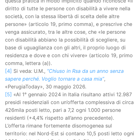
questa pratica in modo implicito quando riconosce «il
diritto di tutte le persone con disabilità a vivere nella
società, con la stessa libertà di scelta delle altre
persone» (articolo 19, primo comma), e prescrive che
venga assicurato, tra le altre cose, che «le persone
con disabilità abbiano la possibilità di scegliere, su
base di uguaglianza con gli altri, il proprio luogo di
residenza e dove e con chi vivere» (articolo 19, primo
comma, lettera (a)).
[4]
Si veda: U.M.,
“Chiuso in Rsa da un anno senza
sapere perché. Voglio tornare a casa mia”
,
«PerugiaToday», 30 maggio 2026.
[5]
«Al 1° gennaio 2024 in Italia risultano attivi 12.987
presidi residenziali con un’offerta complessiva di circa
426mila posti letto, pari a 7,2 ogni 1.000 persone
residenti (+4,4% rispetto all’anno precedente).
L’offerta rimane fortemente disomogenea sul
territorio: nel Nord-Est si contano 10,5 posti letto ogni