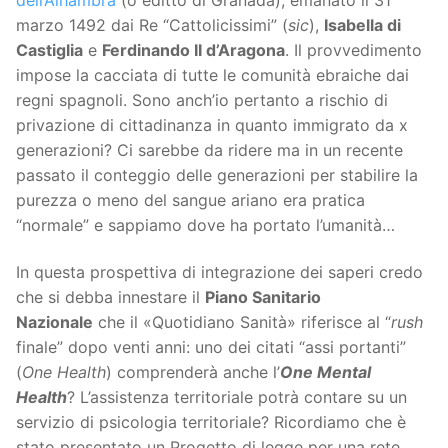
marzo 1492 dai Re “Cattolicissimi” (
sic
),
Isabella di
Castiglia
e
Ferdinando II d’Aragona
. Il provvedimento
impose la cacciata di tutte le comunità ebraiche dai
regni spagnoli. Sono anch’io pertanto a rischio di
privazione di cittadinanza in quanto immigrato da x
generazioni? Ci sarebbe da ridere ma in un recente
passato il conteggio delle generazioni per stabilire la
purezza o meno del sangue ariano era pratica
“normale” e sappiamo dove ha portato l’umanità…
In questa prospettiva di integrazione dei saperi credo
che si debba innestare il
Piano Sanitario
Nazionale
che il «Quotidiano Sanità» riferisce al “
rush
finale” dopo venti anni: uno dei citati “assi portanti”
(
One Health
) comprenderà anche l’
One Mental
Health
? L’assistenza territoriale potrà contare su un
servizio di psicologia territoriale? Ricordiamo che è
stato presentato un Progetto di legge per una rete