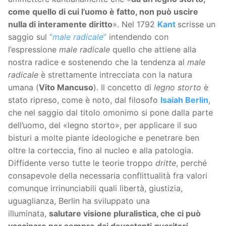
come quello di cui l’uomo è fatto, non può uscire
nulla di interamente diritto
». Nel 1792
Kant
scrisse un
saggio sul
“
male radicale
”
intendendo con
l’espressione
male radicale
quello che attiene alla
nostra radice e sostenendo che la tendenza al
male
radicale
è strettamente intrecciata con la natura
umana (
Vito Mancuso
). Il concetto di
legno storto
è
stato ripreso, come è noto, dal filosofo
Isaiah Berlin
,
che nel saggio dal titolo omonimo si pone dalla parte
dell’uomo, del «legno storto», per applicare il suo
bisturi a molte piante ideologiche e penetrare ben
oltre la corteccia, fino al nucleo e alla patologia.
Diffidente verso tutte le teorie troppo
dritte
, perché
consapevole della necessaria conflittualità fra valori
comunque irrinunciabili quali libertà, giustizia,
uguaglianza, Berlin ha sviluppato una
illuminata,
salutare visione pluralistica, che ci può