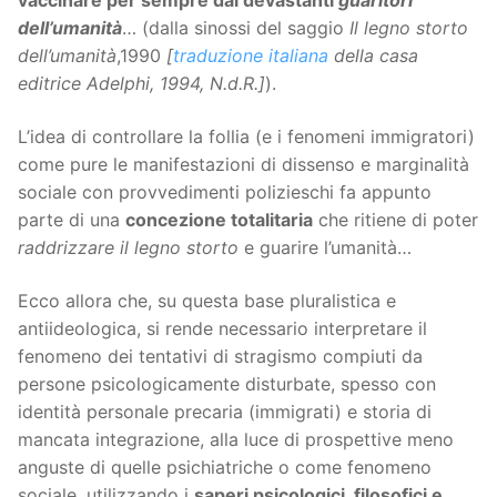
vaccinare per sempre dai devastanti
guaritori
dell’umanità
… (dalla sinossi del saggio
Il legno storto
dell’umanità
,1990
[
traduzione italiana
della casa
editrice Adelphi, 1994, N.d.R.]
).
L’idea di controllare la follia (e i fenomeni immigratori)
come pure le manifestazioni di dissenso e marginalità
sociale con provvedimenti polizieschi fa appunto
parte di una
concezione totalitaria
che ritiene di poter
raddrizzare il legno storto
e guarire l’umanità…
Ecco allora che, su questa base pluralistica e
antiideologica, si rende necessario interpretare il
fenomeno dei tentativi di stragismo compiuti da
persone psicologicamente disturbate, spesso con
identità personale precaria (immigrati) e storia di
mancata integrazione, alla luce di prospettive meno
anguste di quelle psichiatriche o come fenomeno
sociale, utilizzando i
saperi psicologici, filosofici e