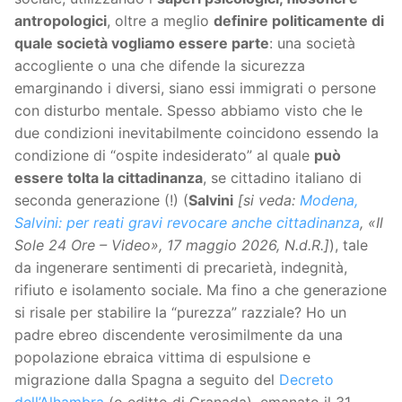
antropologici
, oltre a meglio
definire politicamente di
quale società vogliamo essere parte
: una società
accogliente o una che difende la sicurezza
emarginando i diversi, siano essi immigrati o persone
con disturbo mentale. Spesso abbiamo visto che le
due condizioni inevitabilmente coincidono essendo la
condizione di “ospite indesiderato” al quale
può
essere tolta la cittadinanza
, se cittadino italiano di
seconda generazione (!) (
Salvini
[si veda:
Modena,
Salvini: per reati gravi revocare anche cittadinanza
, «Il
Sole 24 Ore – Video», 17 maggio 2026, N.d.R.]
), tale
da ingenerare sentimenti di precarietà, indegnità,
rifiuto e isolamento sociale. Ma fino a che generazione
si risale per stabilire la “purezza” razziale? Ho un
padre ebreo discendente verosimilmente da una
popolazione ebraica vittima di espulsione e
migrazione dalla Spagna a seguito del
Decreto
dell’Alhambra
(o editto di Granada), emanato il 31