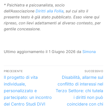
* Psichiatra e psicoanalista, socio
dell’Associazione
Diritti alla Follia
, sul cui sito il
presente testo è già stato pubblicato. Esso viene qui
ripreso, con lievi adattamenti al diverso contesto, per
gentile concessione.
Ultimo aggiornamento il 1 Giugno 2026 da
Simona
Navigazione
PRECEDENTE
SUCCESSIVO
articoli
Articolo
Articolo
Il progetto di vita
Disabilità, allarme sul
precedente:
successivo:
individuale,
conflitto di interessi nel
personalizzato e
Terzo Settore: chi tutela
partecipato: un incontro
i diritti non può
del Centro Studi DiVI
coincidere con chi