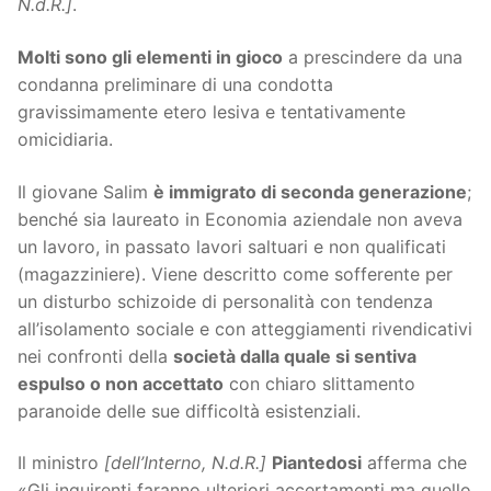
N.d.R.]
.
Molti sono gli elementi in gioco
a prescindere da una
condanna preliminare di una condotta
gravissimamente etero lesiva e tentativamente
omicidiaria.
Il giovane Salim
è immigrato di seconda generazione
;
benché sia laureato in Economia aziendale non aveva
un lavoro, in passato lavori saltuari e non qualificati
(magazziniere). Viene descritto come sofferente per
un disturbo schizoide di personalità con tendenza
all’isolamento sociale e con atteggiamenti rivendicativi
nei confronti della
società dalla quale si sentiva
espulso o non accettato
con chiaro slittamento
paranoide delle sue difficoltà esistenziali.
Il ministro
[dell’Interno, N.d.R.]
Piantedosi
afferma che
«Gli inquirenti faranno ulteriori accertamenti ma quello