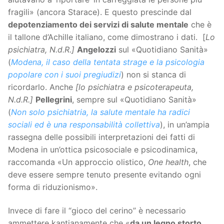
fragili» (ancora Starace). E questo prescinde dal
depotenziamento dei servizi di salute mentale
che è
il tallone d’Achille italiano, come dimostrano i dati. [
Lo
psichiatra, N.d.R.]
Angelozzi
sul «Quotidiano Sanità»
(
Modena, il caso della tentata strage e la psicologia
popolare con i suoi pregiudizi
) non si stanca di
ricordarlo. Anche
[lo psichiatra e psicoterapeuta,
N.d.R.]
Pellegrini
, sempre sul «Quotidiano Sanità»
(
Non solo psichiatria, la salute mentale ha radici
sociali ed è una responsabilità collettiva
), in un’ampia
rassegna delle possibili interpretazioni dei fatti di
Modena in un’ottica psicosociale e psicodinamica,
raccomanda «Un approccio olistico,
One health
, che
deve essere sempre tenuto presente evitando ogni
forma di riduzionismo».
Invece di fare il “gioco del cerino” è necessario
ammettere kantianamente che «
da un legno storto,