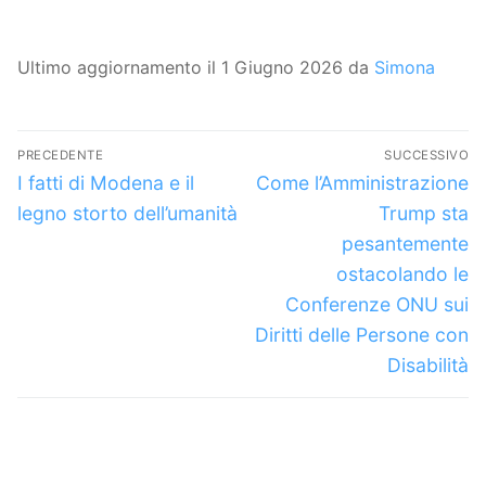
Ultimo aggiornamento il 1 Giugno 2026 da
Simona
Navigazione
PRECEDENTE
SUCCESSIVO
articoli
Articolo
Articolo
I fatti di Modena e il
Come l’Amministrazione
precedente:
successivo:
legno storto dell’umanità
Trump sta
pesantemente
ostacolando le
Conferenze ONU sui
Diritti delle Persone con
Disabilità