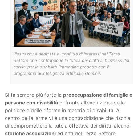
Illustrazione dedicata al conflitto di interessi nel Terzo
Settore che contrappone la tutela dei diritti al business dei
servizi per la disabilità (immagine prodotta con il
programma di intelligenza artificiale Gemini).
Si fa sempre più forte la
preoccupazione di famiglie e
persone con disabilità
di fronte all’evoluzione delle
politiche e delle riforme in materia di disabilità. Al
centro dell’allarme vi è una contraddizione che rischia
di compromettere la tutela effettiva dei diritti: alcune
storiche associazioni
ed enti del Terzo Settore,