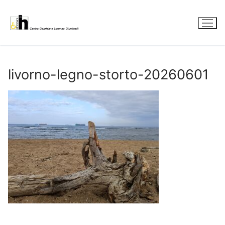
Vai
al
contenuto
livorno-legno-storto-20260601