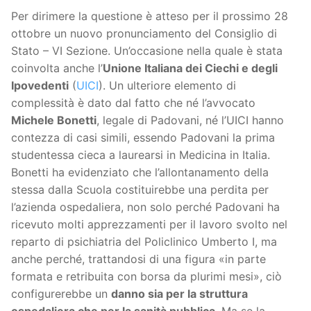
Per dirimere la questione è atteso per il prossimo 28
ottobre un nuovo pronunciamento del Consiglio di
Stato – VI Sezione. Un’occasione nella quale è stata
coinvolta anche l’
Unione Italiana dei Ciechi e degli
Ipovedenti
(
UICI
). Un ulteriore elemento di
complessità è dato dal fatto che né l’avvocato
Michele Bonetti
, legale di Padovani, né l’UICI hanno
contezza di casi simili, essendo Padovani la prima
studentessa cieca a laurearsi in Medicina in Italia.
Bonetti ha evidenziato che l’allontanamento della
stessa dalla Scuola costituirebbe una perdita per
l’azienda ospedaliera, non solo perché Padovani ha
ricevuto molti apprezzamenti per il lavoro svolto nel
reparto di psichiatria del Policlinico Umberto I, ma
anche perché, trattandosi di una figura «in parte
formata e retribuita con borsa da plurimi mesi», ciò
configurerebbe un
danno sia per la struttura
ospedaliera che per la sanità pubblica
. Ma se la