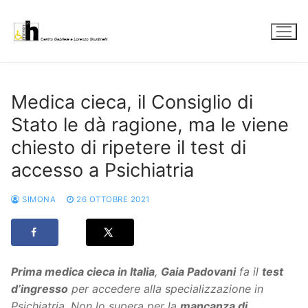
Vai
al
contenuto
Medica cieca, il Consiglio di
Stato le dà ragione, ma le viene
chiesto di ripetere il test di
accesso a Psichiatria
SIMONA
26 OTTOBRE 2021
Prima medica cieca in Italia
,
Gaia Padovani
fa il
test
d’ingresso
per accedere alla specializzazione in
Psichiatria. Non lo supera per la
mancanza di