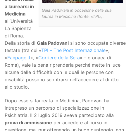
a laurearsi in
Gaia Padovani in occasione della sua
Medicina
laurea in Medicina (fonte: «TPI»).
all’Università
La Sapienza
di Roma.
Della storia di
Gaia Padovani
si sono occupate diverse
testate (tra cui «
TPI – The Post Internazionale
»,
«
Fanpage.it
», «
Corriere della Sera
» – cronaca di
Roma), vale la pena riprenderla perché mette in luce
alcune delle difficoltà con le quali le persone con
disabilità possono scontrarsi nell’accedere al diritto
allo studio.
Dopo essersi laureata in Medicina, Padovani ha
intrapreso un percorso di specializzazione in
Psichiatria. Il 2 luglio 2019 aveva partecipato alla
prova di ammissione
per accedere al corso in
questione, ma, pur ottenendo un buon punteggio, non