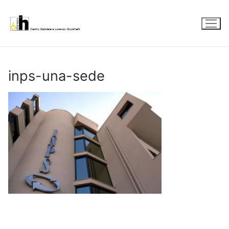
Vai
al
contenuto
inps-una-sede