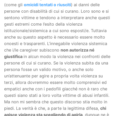
(come gli
omicidi tentati o riusciti
) ai danni delle
persone con disabilità di cui si curano. Loro sono e si
sentono vittime e tendono a interpretare anche questi
gesti estremi come l’esito della violenza
istituzionale/sistemica a cui sono esposti/e. Tuttavia
anche su questo aspetto è necessario essere molto
onoesti e trasparenti. L’innegabile violenza sistemica
che i/le caregiver subiscono
non autorizza né
giustifica
in alcun modo la violenza nei confronti delle
persone di cui si curano. Se la violenza subita da una
persona fosse un valido motivo, o anche solo
un’attenuante per agire a propria volta violenza su
terzi, allora dovremmo essere molto comprensivi ed
empatici anche con i pedofili giacché non è raro che
questi siano stati a loro volta vittime di abusi infantili.
Ma non mi sembra che questo discorso stia molto in
piedi. La verità è che, a parte la legittima difesa,
chi
agisce violenza sta scegliendo di agirla
, dunque ne è