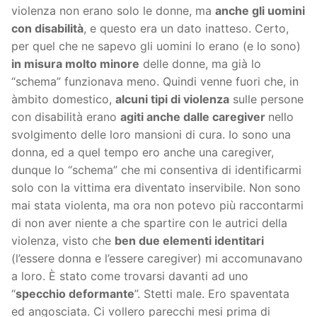
violenza non erano solo le donne, ma
anche gli uomini
con disabilità
, e questo era un dato inatteso. Certo,
per quel che ne sapevo gli uomini lo erano (e lo sono)
in misura molto minore
delle donne, ma già lo
“schema” funzionava meno. Quindi venne fuori che, in
àmbito domestico,
alcuni tipi di violenza
sulle persone
con disabilità erano
agiti anche dalle caregiver
nello
svolgimento delle loro mansioni di cura. Io sono una
donna, ed a quel tempo ero anche una caregiver,
dunque lo “schema” che mi consentiva di identificarmi
solo con la vittima era diventato inservibile. Non sono
mai stata violenta, ma ora non potevo più raccontarmi
di non aver niente a che spartire con le autrici della
violenza, visto che
ben due elementi identitari
(l’essere donna e l’essere caregiver) mi accomunavano
a loro. È stato come trovarsi davanti ad uno
“
specchio deformante
”. Stetti male. Ero spaventata
ed angosciata. Ci vollero parecchi mesi prima di