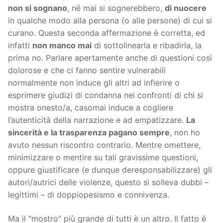
non si sognano
, né mai si sognerebbero,
di nuocere
in qualche modo alla persona (o alle persone) di cui si
curano. Questa seconda affermazione è corretta, ed
infatti
non manco mai
di sottolinearla e ribadirla, la
prima no. Parlare apertamente anche di questioni così
dolorose e che ci fanno sentire vulnerabili
normalmente non induce gli altri ad infierire o
esprimere giudizi di condanna nei confronti di chi si
mostra onesto/a, casomai induce a cogliere
l’autenticità della narrazione e ad empatizzare.
La
sincerità e la trasparenza pagano sempre
, non ho
avuto nessun riscontro contrario. Mentre omettere,
minimizzare o mentire su tali gravissime questioni,
oppure giustificare (e dunque deresponsabilizzare) gli
autori/autrici delle violenze, questo sì solleva dubbi –
legittimi – di doppiopesismo e connivenza.
Ma il “mostro” più grande di tutti è un altro. Il fatto è