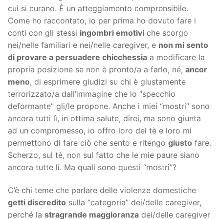
cui si curano. È un atteggiamento comprensibile.
Come ho raccontato, io per prima ho dovuto fare i
conti con gli stessi
ingombri emotivi
che scorgo
nei/nelle familiari e nei/nelle caregiver, e
non mi sento
di provare a persuadere chicchessia
a modificare la
propria posizione se non è pronto/a a farlo, né,
ancor
meno
, di esprimere giudizi su chi è giustamente
terrorizzato/a dall’immagine che lo “specchio
deformante” gli/le propone. Anche i miei “mostri” sono
ancora tutti lì, in ottima salute, direi, ma sono giunta
ad un compromesso, io offro loro del tè e loro mi
permettono di fare ciò che sento e ritengo
giusto
fare.
Scherzo, sul tè, non sul fatto che le mie paure siano
ancora tutte lì. Ma quali sono questi “mostri”?
C’è chi teme che parlare delle violenze domestiche
getti discredito
sulla “categoria” dei/delle caregiver,
perché la
stragrande maggioranza
dei/delle caregiver