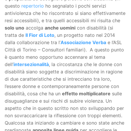
questo
repertorio
ho segnalato i pochi servizi
antiviolenza che ho riscontrato si siano effettivamente
resi accessibili), e tra quelli accessibili mi risulta che
solo uno
accolga
anche uomini
con disabilità (si
tratta de
Il Fior di Loto
, un progetto nato nel 2014
dalla collaborazione tra l’
Associazione Verba
e l’ASL
Città di Torino – Consultori familiari). A questo punto
è quanto meno opportuno accennare al tema
dell’
intersezionalità
, la circostanza che le donne con
disabilità siano soggette a discriminazione in ragione
di due caratteristiche che si intrecciano tra loro,
l’essere donne e contemporaneamente persone con
disabilità, cosa che ha un
effetto moltiplicatore
sulle
disuguaglianze e sui rischi di subire violenza. Un
aspetto che in questo scritto non sto sviluppando per
non sovraccaricare la riflessione con troppi elementi.
Qualcosa sta iniziando a cambiare e sono state anche
predisposte
apposite linee guida
per accogliere le