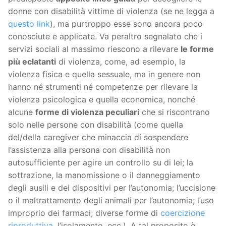
donne con disabilità vittime di violenza (se ne legga a
questo link
), ma purtroppo esse sono ancora poco
conosciute e applicate. Va peraltro segnalato che i
servizi sociali al massimo riescono a rilevare
le forme
più eclatanti
di violenza, come, ad esempio, la
violenza fisica e quella sessuale, ma in genere non
hanno né strumenti né competenze per rilevare la
violenza psicologica e quella economica, nonché
alcune
forme di violenza peculiari
che si riscontrano
solo nelle persone con disabilità (come quella
del/della caregiver che minaccia di sospendere
l’assistenza alla persona con disabilità non
autosufficiente per agire un controllo su di lei; la
sottrazione, la manomissione o il danneggiamento
degli ausili e dei dispositivi per l’autonomia; l’uccisione
o il maltrattamento degli animali per l’autonomia; l’uso
improprio dei farmaci; diverse forme di
coercizione
riproduttiva
, l’isolamento, ecc.). A tal proposito è