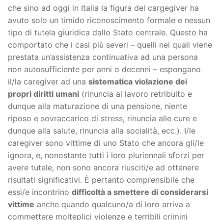
che sino ad oggi in Italia la figura del cargegiver ha
avuto solo un timido riconoscimento formale e nessun
tipo di tutela giuridica dallo Stato centrale. Questo ha
comportato che i casi più severi – quelli nei quali viene
prestata un’assistenza continuativa ad una persona
non autosufficiente per anni o decenni – espongano
il/la caregiver ad una
sistematica violazione dei
propri diritti umani
(rinuncia al lavoro retribuito e
dunque alla maturazione di una pensione, niente
riposo e sovraccarico di stress, rinuncia alle cure e
dunque alla salute, rinuncia alla socialità, ecc.). I/le
caregiver sono vittime di uno Stato che ancora gli/le
ignora, e, nonostante tutti i loro pluriennali sforzi per
avere tutele, non sono ancora riusciti/e ad ottenere
risultati significativi. È pertanto comprensibile che
essi/e incontrino
difficoltà a smettere di considerarsi
vittime
anche quando qualcuno/a di loro arriva a
commettere molteplici violenze e terribili crimini