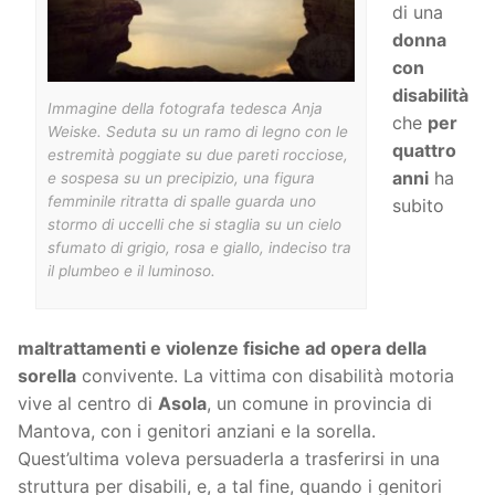
di una
donna
con
disabilità
Immagine della fotografa tedesca Anja
che
per
Weiske. Seduta su un ramo di legno con le
quattro
estremità poggiate su due pareti rocciose,
anni
ha
e sospesa su un precipizio, una figura
femminile ritratta di spalle guarda uno
subito
stormo di uccelli che si staglia su un cielo
sfumato di grigio, rosa e giallo, indeciso tra
il plumbeo e il luminoso.
maltrattamenti e violenze fisiche ad opera della
sorella
convivente. La vittima con disabilità motoria
vive al centro di
Asola
, un comune in provincia di
Mantova, con i genitori anziani e la sorella.
Quest’ultima voleva persuaderla a trasferirsi in una
struttura per disabili, e, a tal fine, quando i genitori