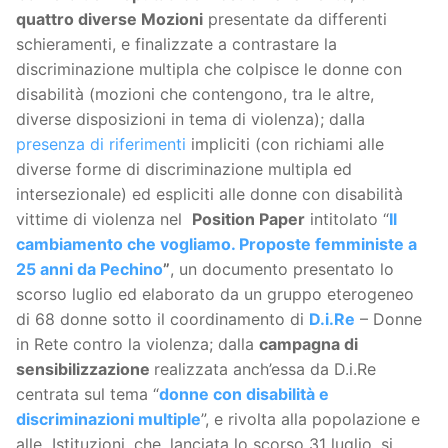
quattro diverse Mozioni
presentate da differenti
schieramenti, e finalizzate a contrastare la
discriminazione multipla che colpisce le donne con
disabilità (mozioni che contengono, tra le altre,
diverse disposizioni in tema di violenza); dalla
presenza di riferimenti
impliciti (con richiami alle
diverse forme di discriminazione multipla ed
intersezionale) ed espliciti alle donne con disabilità
vittime di violenza nel
Position Paper
intitolato “
Il
cambiamento che vogliamo. Proposte femministe a
25 anni da Pechino
”
, un documento presentato lo
scorso luglio ed elaborato da un gruppo eterogeneo
di 68 donne sotto il coordinamento di
D.i.Re
– Donne
in Rete contro la violenza; dalla
campagna di
sensibilizzazione
realizzata anch’essa da D.i.Re
centrata sul tema “
donne con disabilità e
discriminazioni multiple
”, e rivolta alla popolazione e
alle Istituzioni, che, lanciata lo scorso 31 luglio, si