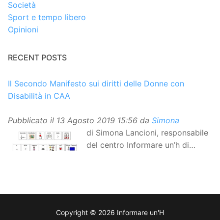
Società
Sport e tempo libero
Opinioni
RECENT POSTS
Il Secondo Manifesto sui diritti delle Donne con
Disabilità in CAA
Pubblicato il
13 Agosto 2019 15:56
da
Simona
di Simona Lancioni, responsabile
del centro Informare un’h di
Peccioli (Pisa) Dopo la
traduzione in lingua italiana, e la versione facile da
leggere, arriva ora la versione in comunicazione
aumentativa alternativa (CAA) del “Secondo Manifesto
sui diritti delle Donne e delle Ragazze con Disabilità
Copyright © 2026 Informare un'H
nell’Unione Europea”. La rivendicazione ed il