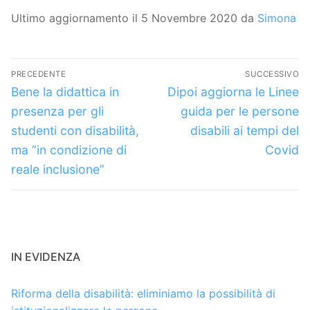
Ultimo aggiornamento il 5 Novembre 2020 da
Simona
Navigazione
PRECEDENTE
SUCCESSIVO
articoli
Articolo
Articolo
Bene la didattica in
Dipoi aggiorna le Linee
precedente:
successivo:
presenza per gli
guida per le persone
studenti con disabilità,
disabili ai tempi del
ma “in condizione di
Covid
reale inclusione”
IN EVIDENZA
Riforma della disabilità: eliminiamo la possibilità di