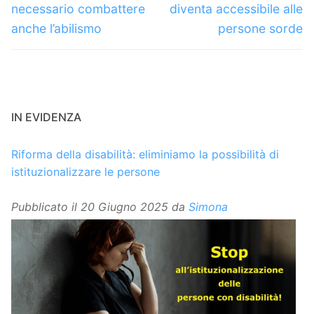
necessario combattere
diventa accessibile alle
anche l’abilismo
persone sorde
IN EVIDENZA
Riforma della disabilità: eliminiamo la possibilità di
istituzionalizzare le persone
Pubblicato il
20 Giugno 2025
da
Simona