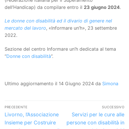
dell’Handicap) da compilare entro il
23 giugno 2024
.
Le donne con disabilità ed il divario di genere nel
mercato del lavoro
, «Informare un’h», 23 settembre
2022.
Sezione del centro Informare un’h dedicata al tema
“
Donne con disabilità
”.
Ultimo aggiornamento il 14 Giugno 2024 da
Simona
Navigazione
PRECEDENTE
SUCCESSIVO
articoli
Articolo
Articolo
Livorno, l’Associazione
Servizi per le cure alle
precedente:
successivo:
Insieme per Costruire
persone con disabilità in