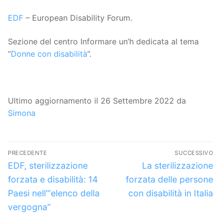
EDF
– European Disability Forum.
Sezione del centro Informare un’h dedicata al tema
“
Donne con disabilità
”.
Ultimo aggiornamento il 26 Settembre 2022 da
Simona
Navigazione
PRECEDENTE
SUCCESSIVO
articoli
Articolo
Articolo
EDF, sterilizzazione
La sterilizzazione
precedente:
successivo:
forzata e disabilità: 14
forzata delle persone
Paesi nell’“elenco della
con disabilità in Italia
vergogna”