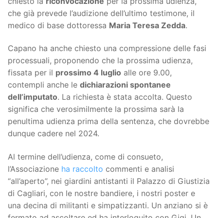
chiesto la
riconvocazione
per la prossima udienza,
che già prevede l’audizione dell’ultimo testimone, il
medico di base dottoressa
Maria Teresa Zedda
.
Capano ha anche chiesto una compressione delle fasi
processuali, proponendo che la prossima udienza,
fissata per il
prossimo 4 luglio
alle ore 9.00,
contempli anche le
dichiarazioni spontanee
dell’imputato
. La richiesta è stata accolta. Questo
significa che verosimilmente la prossima sarà la
penultima udienza prima della sentenza, che dovrebbe
dunque cadere nel 2024.
Al termine dell’udienza, come di consueto,
l’Associazione
ha raccolto
commenti e analisi
“all’aperto”, nei giardini antistanti il Palazzo di Giustizia
di Cagliari, con le nostre bandiere, i nostri poster e
una decina di militanti e simpatizzanti. Un anziano si è
fermato ad ascoltare ed ha interloquito con Gigi. Un