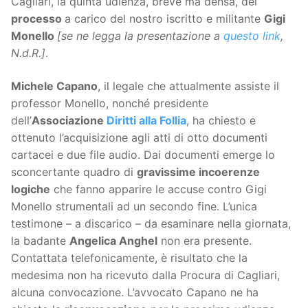
Cagliari, la quinta udienza, breve ma densa, del
processo
a carico del nostro iscritto e militante
Gigi
Monello
[se ne legga la presentazione a
questo link
,
N.d.R.]
.
Michele Capano
, il legale che attualmente assiste il
professor Monello, nonché presidente
dell’
Associazione
Diritti alla Follia
, ha chiesto e
ottenuto l’acquisizione agli atti di otto documenti
cartacei e due file audio. Dai documenti emerge lo
sconcertante quadro di
gravissime incoerenze
logiche
che fanno apparire le accuse contro Gigi
Monello strumentali ad un secondo fine. L’unica
testimone – a discarico – da esaminare nella giornata,
la badante
Angelica Anghel
non era presente.
Contattata telefonicamente, è risultato che la
medesima non ha ricevuto dalla Procura di Cagliari,
alcuna convocazione. L’avvocato Capano ne ha