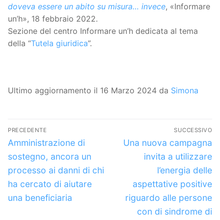
doveva essere un abito su misura… invece
, «Informare
un’h», 18 febbraio 2022.
Sezione del centro Informare un’h dedicata al tema
della “
Tutela giuridica
”.
Ultimo aggiornamento il 16 Marzo 2024 da
Simona
Navigazione
PRECEDENTE
SUCCESSIVO
articoli
Articolo
Articolo
Amministrazione di
Una nuova campagna
precedente:
successivo:
sostegno, ancora un
invita a utilizzare
processo ai danni di chi
l’energia delle
ha cercato di aiutare
aspettative positive
una beneficiaria
riguardo alle persone
con di sindrome di