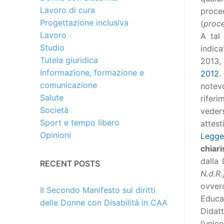
Lavoro di cura
proce
Progettazione inclusiva
(
proc
Lavoro
A tal
Studio
indica
Tutela giuridica
2013,
Informazione, formazione e
2012
.
comunicazione
notevo
Salute
riferi
Società
veder
Sport e tempo libero
attes
Opinioni
Legg
chiar
dalla
RECENT POSTS
N.d.R.
ovver
Il Secondo Manifesto sui diritti
Educa
delle Donne con Disabilità in CAA
Didatt
l’unic