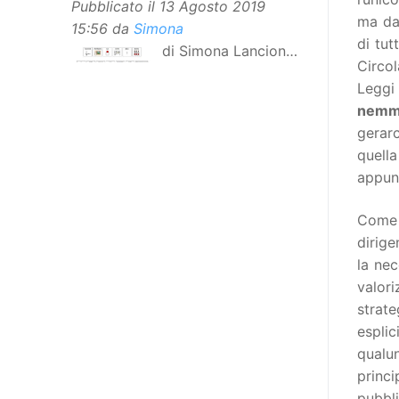
Pubblicato il
13 Agosto 2019
ma dal
15:56
da
Simona
di tut
di Simona Lancioni,
Circol
responsabile del
Leggi 
centro Informare un’h di Peccioli
nemme
(Pisa) Dopo la traduzione in
gerarc
lingua italiana, e la versione facile
quella
da leggere, arriva ora la versione
appun
in comunicazione aumentativa
alternativa (CAA) del “Secondo
Come 
Manifesto sui diritti delle Donne e
dirige
delle Ragazze con Disabilità
la nec
nell’Unione Europea”. La
valor
rivendicazione ed il godimento
strate
dei diritti passa anche attraverso
esplic
l’accessibilità dell’informazione.
qualu
L’approccio assistenziale guarda
princi
alle persone con disabilità come
pubbl