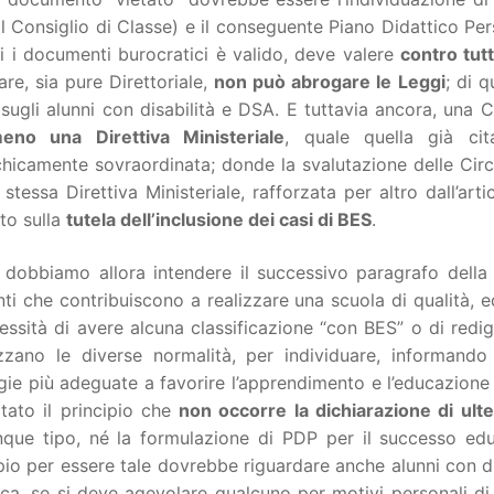
 Consiglio di Classe) e il conseguente Piano Didattico Pers
ti i documenti burocratici è valido, deve valere
contro tutt
are, sia pure Direttoriale,
non può abrogare le Leggi
; di q
sugli alunni con disabilità e DSA. E tuttavia ancora, una C
no una Direttiva Ministeriale
, quale quella già c
hicamente sovraordinata; donde la svalutazione delle Circo
 stessa Direttiva Ministeriale, rafforzata per altro dall’a
to sulla
tutela dell’inclusione dei casi di BES
.
dobbiamo allora intendere il successivo paragrafo della 
nti che contribuiscono a realizzare una scuola di qualità, e
essità di avere alcuna classificazione “con BES” o di redig
izzano le diverse normalità, per individuare, informand
gie più adeguate a favorire l’apprendimento e l’educazione
itato il principio che
non occorre la dichiarazione di ulte
nque tipo, né la formulazione di PDP per il successo ed
pio per essere tale dovrebbe riguardare anche alunni con di
ica, se si deve agevolare qualcuno per motivi personali d