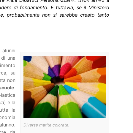
re Piani Didattici Personalizzati». «Non arrivo a
dere di fondamento. E tuttavia, se il Ministero
one, probabilmente non si sarebbe creato tanto
 alunni
 di una
timento
rca, su
sta non
scuole
.
olastica
la
) e la
utta la
tonomia
alunno,
Diverse matite colorate.
nte da