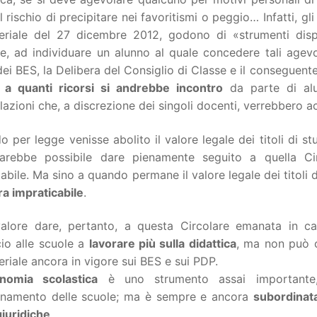
l rischio di precipitare nei favoritismi o peggio… Infatti, gli
teriale del 27 dicembre 2012, godono di «strumenti dis
e, ad individuare un alunno al quale concedere tali agev
ei BES, la Delibera del Consiglio di Classe e il conseguente
o
a quanti ricorsi si andrebbe incontro
da parte di alu
azioni che, a discrezione dei singoli docenti, verrebbero a
 per legge venisse abolito il valore legale dei titoli di st
arebbe possibile dare pienamente seguito a quella Ci
abile. Ma sino a quando permane il valore legale dei titoli 
a impraticabile
.
alore dare, pertanto, a questa Circolare emanata in c
cio alle scuole a
lavorare più sulla didattica
, ma non può c
eriale ancora in vigore sui BES e sui PDP.
nomia scolastica
è uno strumento assai importante,
onamento delle scuole; ma è sempre e ancora
subordinata
giuridiche
.