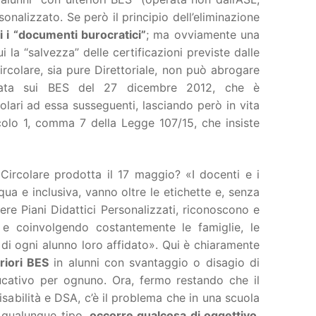
onalizzato. Se però il principio dell’eliminazione
i i “documenti burocratici”
; ma ovviamente una
ui la “salvezza” delle certificazioni previste dalle
ircolare, sia pure Direttoriale, non può abrogare
itata sui BES del 27 dicembre 2012, che è
lari ad essa susseguenti, lasciando però in vita
rticolo 1, comma 7 della Legge 107/15, che insiste
Circolare prodotta il 17 maggio? «I docenti e i
qua e inclusiva, vanno oltre le etichette e, senza
ere Piani Didattici Personalizzati, riconoscono e
o e coinvolgendo costantemente le famiglie, le
 di ogni alunno loro affidato». Qui è chiaramente
riori BES
in alunni con svantaggio o disagio di
ucativo per ognuno. Ora, fermo restando che il
sabilità e DSA, c’è il problema che in una scuola
i qualunque tipo,
occorre qualcosa di oggettivo
,