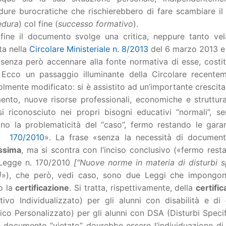
dure burocratiche che rischierebbero di fare scambiare i
edura
) col fine (
successo formativo
).
 fine il documento svolge una critica, neppure tanto vel
ta nella
Circolare Ministeriale n. 8/2013
del 6 marzo 2013 e
 senza però accennare alla fonte normativa di esse, costit
 Ecco un passaggio illuminante della Circolare recente
lmente modificato: si è assistito ad un’importante crescita 
mento, nuove risorse professionali, economiche e struttura
si riconosciuto nei propri bisogni educativi “normali”, 
tino la problematicità del “caso”, fermo restando le gara
e 170/2010
». La frase «senza la necessità di document
issima
, ma si scontra con l’inciso conclusivo («fermo rest
 Legge n. 170/2010
[“Nuove norme in materia di disturbi s
]
»), che però, vedi caso, sono due Leggi che impongon
o la
certificazione
. Si tratta, rispettivamente, della
certific
tivo Individualizzato) per gli alunni con disabilità e di
ico Personalizzato) per gli alunni con DSA (Disturbi Speci
o documento “vietato” dovrebbe essere l’individuazione di 