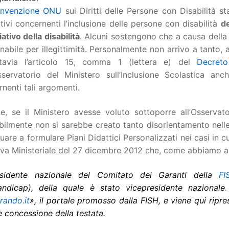
nvenzione ONU
sui Diritti delle Persone con Disabilità sta
ivi concernenti l’inclusione delle persone con disabilità
d
ativo della disabilità
. Alcuni sostengono che a causa della 
abile per illegittimità. Personalmente non arrivo a tanto,
tavia l’articolo 15, comma 1 (lettera e) del
Decreto
Osservatorio del Ministero sull’Inclusione Scolastica an
nenti tali argomenti.
e, se il Ministero avesse voluto sottoporre all’Osservat
bilmente non si sarebbe creato tanto disorientamento nelle
uare a formulare Piani Didattici Personalizzati nei casi in cu
iva Ministeriale del 27 dicembre 2012 che, come abbiamo a
sidente nazionale del Comitato dei Garanti della
FI
Handicap), della quale è stato vicepresidente nazionale
rando.it
», il portale promosso dalla FISH, e viene qui ripr
e concessione della testata.