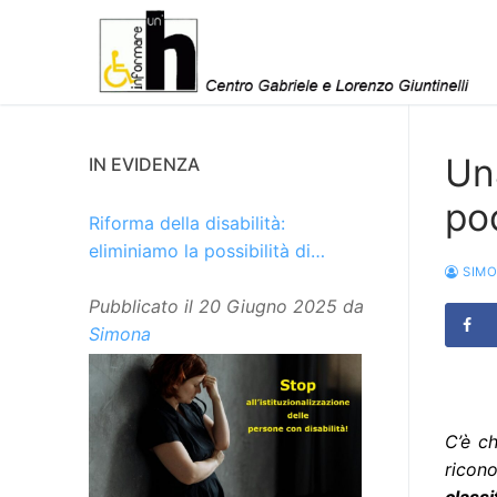
Vai
al
contenuto
Una
IN EVIDENZA
po
Riforma della disabilità:
eliminiamo la possibilità di
SIM
istituzionalizzare le persone
Pubblicato il
20 Giugno 2025
da
Simona
C’è ch
ricono