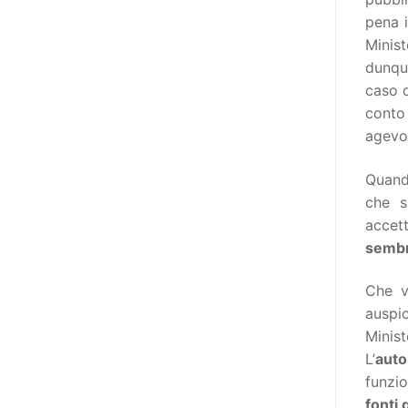
destinatarie di interventi. Una
pena i
visione più moderna le guarda
Minis
come soggetti che devono
dunqu
essere messi in condizione di
caso d
autodeterminarsi. Non è,
cont
ovviamente, solo una questione
agevol
di parole, ma di fornire strumenti
che mettano la persona con
Quando
disabilità in condizione di
che s
compiere liberamente tutte le
accett
scelte che riguardano la sua vita.
sembr
È un progetto ambizioso, a volte
anche faticoso, ma è l’unica via
Che v
per la libertà. Tra i tanti strumenti
auspi
che possiamo utilizzare per
Minist
realizzare questo progetto,
L’
auto
l’accesso all’informazione ha
funzi
un’importanza strategica. Posto
fonti 