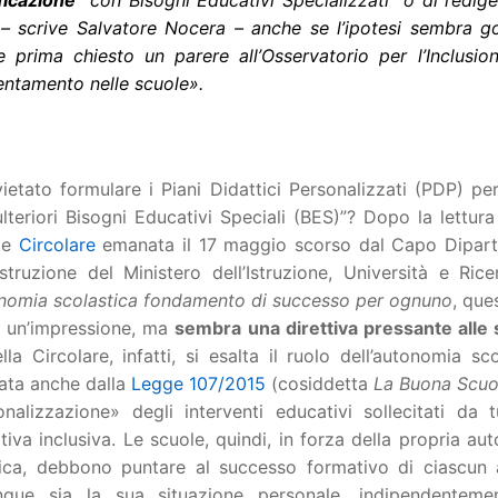
ficazione
“con Bisogni Educativi Specializzati” o di redige
 – scrive Salvatore Nocera – anche se l’ipotesi sembra go
e prima chiesto un parere all’Osservatorio per l’Inclusi
entamento nelle scuole».
ietato formulare i Piani Didattici Personalizzati (PDP) per
lteriori Bisogni Educativi Speciali (BES)”? Dopo la lettura
te
Circolare
emanata il 17 maggio scorso dal Capo Dipar
Istruzione del Ministero dell’Istruzione, Università e Rice
onomia scolastica fondamento di successo per ognuno
, que
o un’impressione, ma
sembra una direttiva pressante alle 
lla Circolare, infatti, si esalta il ruolo dell’autonomia sc
iata anche dalla
Legge 107/2015
(cosiddetta
La Buona Scuo
nalizzazione» degli interventi educativi sollecitati da t
iva inclusiva. Le scuole, quindi, in forza della propria au
tica, debbono puntare al successo formativo di ciascun 
nque sia la sua situazione personale, indipendenteme