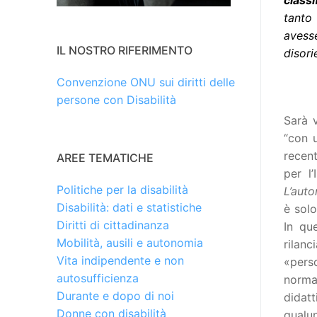
classi
tanto
avess
IL NOSTRO RIFERIMENTO
disori
Convenzione ONU sui diritti delle
persone con Disabilità
Sarà v
“con u
recen
AREE TEMATICHE
per l’
Politiche per la disabilità
L’aut
Disabilità: dati e statistiche
è sol
Diritti di cittadinanza
In que
Mobilità, ausili e autonomia
rilanc
Vita indipendente e non
«perso
autosufficienza
normat
Durante e dopo di noi
didat
Donne con disabilità
qualu