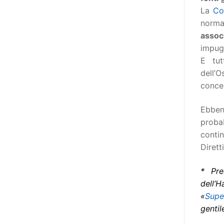
poi che tutta l’informazione
La
Co
dovrebbe essere accessibile, ma
normat
che non è possibile tradurre tutto
associ
simultaneamente, sarebbe
impugn
importante iniziare col rendere
E tut
accessibili almeno i documenti
dell’
che parlano i diritti. Proprio a
concer
partire da queste considerazioni,
dopo aver prodotto la traduzione
Ebben
in lingua italiana, e la versione
proba
facile da leggere (qui
contin
la presentazione), abbiamo
Dirett
deciso di realizzare la versione in
comunicazione aumentativa
* Pre
alternativa (CAA) del “Secondo
dell’
Manifesto sui diritti delle Donne e
«
Supe
delle Ragazze con Disabilità
gentil
nell’Unione Europea” (quello