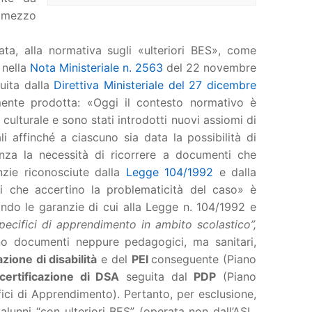
l mezzo
ata, alla normativa sugli «ulteriori BES», come
 nella
Nota Ministeriale n. 2563
del 22 novembre
uita dalla
Direttiva Ministeriale del 27 dicembre
mente prodotta: «Oggi il contesto normativo è
culturale e sono stati introdotti nuovi assiomi di
li affinché a ciascuno sia data la possibilità di
senza la necessità di ricorrere a documenti che
nzie riconosciute dalla
Legge 104/1992
e dalla
i che accertino la problematicità del caso» è
ando le garanzie di cui alla Legge n. 104/1992 e
pecifici di apprendimento in ambito scolastico”,
o documenti neppure pedagogici, ma sanitari,
azione di disabilità
e del
PEI
conseguente (Piano
certificazione di DSA
seguita dal
PDP
(Piano
fici di Apprendimento). Pertanto, per esclusione,
alunni “con ulteriori BES” (operata non dall’ASL,