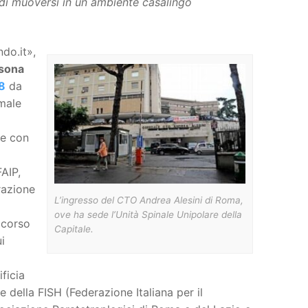
 di muoversi in un ambiente casalingo
do.it»,
rsona
8
da
male
ne con
FAIP,
razione
L’ingresso del CTO Andrea Alesini di Roma,
ove ha sede l’Unità Spinale Unipolare della
l corso
Capitale.
ui
ificia
e della FISH (Federazione Italiana per il