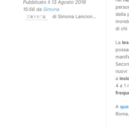
Pubblicato il
13 Agosto 2019
person
15:56
da
Simona
della 
di Simona Lancioni,
mondo
responsabile del
di chi
centro Informare un’h di Peccioli
(Pisa) Dopo la traduzione in
La
les
lingua italiana, e la versione facile
possa
da leggere, arriva ora la versione
manife
in comunicazione aumentativa
Secon
alternativa (CAA) del “Secondo
nuovi 
Manifesto sui diritti delle Donne e
a
inci
delle Ragazze con Disabilità
4 a 1 
nell’Unione Europea”. La
frequ
rivendicazione ed il godimento
dei diritti passa anche attraverso
A
que
l’accessibilità dell’informazione.
Roma. 
L’approccio assistenziale guarda
alle persone con disabilità come