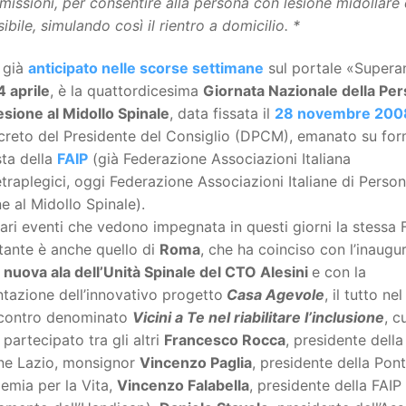
missioni, per consentire alla persona con lesione midollare
ibile, simulando così il rientro a domicilio. *
 già
anticipato nelle scorse settimane
sul portale «Superan
4 aprile
, è la quattordicesima
Giornata Nazionale della Pe
sione al Midollo Spinale
, data fissata il
28 novembre 200
creto del Presidente del Consiglio (DPCM), emanato su for
sta della
FAIP
(già Federazione Associazioni Italiana
traplegici, oggi Federazione Associazioni Italiane di Perso
e al Midollo Spinale).
vari eventi che vedono impegnata in questi giorni la stessa 
tante è anche quello di
Roma
, che ha coinciso con l’inaugu
a
nuova ala dell’Unità Spinale del CTO Alesini
e con la
tazione dell’innovativo progetto
Casa Agevole
, il tutto ne
incontro denominato
Vicini a Te nel riabilitare l’inclusione
, c
partecipato tra gli altri
Francesco Rocca
, presidente della
ne Lazio, monsignor
Vincenzo Paglia
, presidente della Pont
emia per la Vita,
Vincenzo Falabella
, presidente della FAIP 