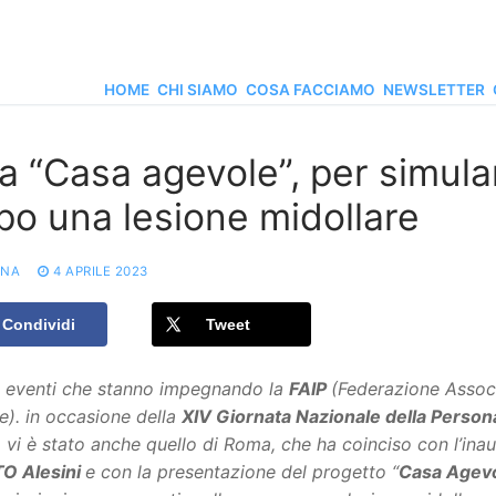
HOME
CHI SIAMO
COSA FACCIAMO
NEWSLETTER
 “Casa agevole”, per simular
po una lesione midollare
ONA
4 APRILE 2023
Condividi
Tweet
li eventi che stanno impegnando la
FAIP
(Federazione Associ
e). in occasione della
XIV Giornata Nazionale della Persona
, vi è stato anche quello di Roma, che ha coinciso con l’ina
TO Alesini
e con la presentazione del progetto “
Casa Agev