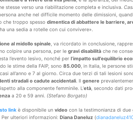
e stesse verso una riabilitazione completa e inclusiva.
Cas
persona anche nel difficile momento delle dimissioni, quand
 che troppo spesso
dimentica di abbattere le barriere, ar
 ha una sedia a rotelle con cui convivere».
ione al midollo spinale
, va ricordato in conclusione, rappre
no colpire una persona, per le
gravi disabilità
che ne conse
sta l’evento lesivo, nonché per
l’impatto sull’equilibrio e
do le stime della FAIP, sono
85.000
, in Italia, le persone 
casi all’anno e 7 al giorno. Circa due terzi di tali lesioni s
denti stradali o cadute accidentali
. Il
genere
prevalentement
rispetto alla componente femminile. L’
età
, secondo dati pro
enza
a 20 e 59 anni.
(Stefano Borgato)
sto link
è disponibile un
video
con la testimonianza di due g
Per ulteriori informazioni:
Diana Daneluz
(
dianadaneluz41