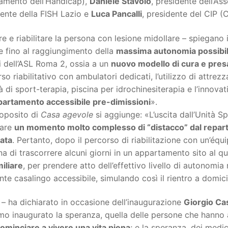
amento dell’Handicap),
Daniele Stavolo
, presidente dell’As
ente della FISH Lazio e
Luca Pancalli
, presidente del CIP (
e e riabilitare la persona con lesione midollare – spiegano i 
e fino al raggiungimento della
massima autonomia possibi
i dell’ASL Roma 2, ossia a un
nuovo modello di cura e presa
so riabilitativo con ambulatori dedicati, l’utilizzo di attrez
tà di sport-terapia, piscina per idrochinesiterapia e l’innov
partamento accessibile pre-dimissioni
».
roposito di
Casa agevole
si aggiunge: «L’uscita dall’Unità 
lare
un momento molto complesso di “distacco” dal repar
ata
. Pertanto, dopo il percorso di riabilitazione con un’équi
a di trascorrere alcuni giorni in un appartamento sito al 
iliare
, per prendere atto dell’effettivo livello di autonomi
te casalingo accessibile, simulando così il rientro a domici
– ha dichiarato in occasione dell’inaugurazione
Giorgio Ca
o inaugurato la speranza, quella delle persone che hanno a
cominciare a vivere una vita piena
; e la speranza, dei medic