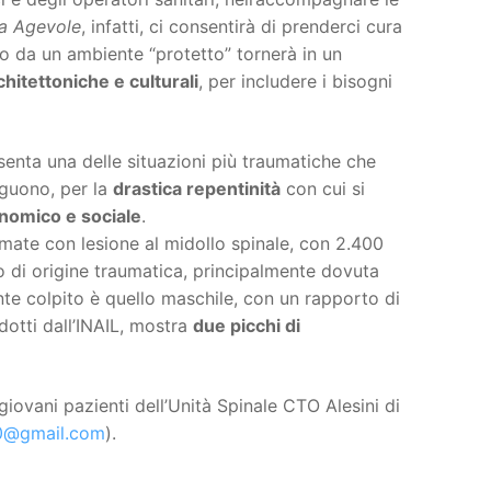
a Agevole
, infatti, ci consentirà di prenderci cura
o da un ambiente “protetto” tornerà in un
chitettoniche e culturali
, per includere i bisogni
senta una delle situazioni più traumatiche che
guono, per la
drastica repentinità
con cui si
conomico e sociale
.
stimate con lesione al midollo spinale, con 2.400
ono di origine traumatica, principalmente dovuta
e colpito è quello maschile, con un rapporto di
dotti dall’INAIL, mostra
due picchi di
iovani pazienti dell’Unità Spinale CTO Alesini di
0@gmail.com
).