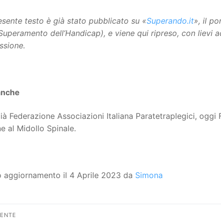
resente testo è già stato pubblicato su «
Superando.it
», il p
 Superamento dell’Handicap), e viene qui ripreso, con lievi 
ssione.
anche
ià Federazione Associazioni Italiana Paratetraplegici, oggi
e al Midollo Spinale.
o aggiornamento il 4 Aprile 2023 da
Simona
vigazione
DENTE