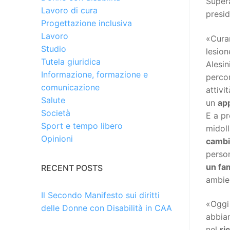
Super
Lavoro di cura
presid
Progettazione inclusiva
Lavoro
«Curar
Studio
lesion
Tutela giuridica
Alesin
Informazione, formazione e
percor
comunicazione
attivi
Salute
un
ap
Società
E a p
Sport e tempo libero
midol
Opinioni
cambi
person
un fam
RECENT POSTS
ambien
Il Secondo Manifesto sui diritti
«Oggi 
delle Donne con Disabilità in CAA
abbiam
nel
ri