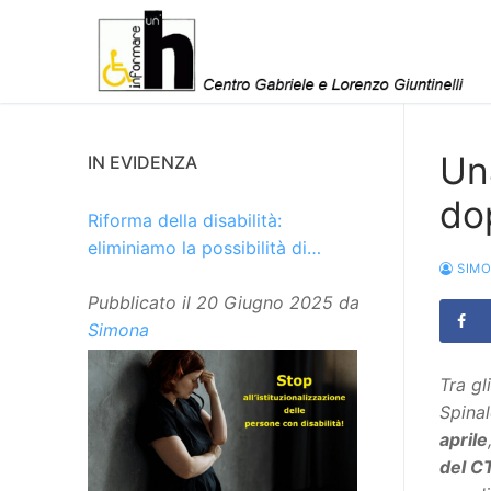
Vai
al
contenuto
Una
IN EVIDENZA
do
Riforma della disabilità:
eliminiamo la possibilità di
SIM
istituzionalizzare le persone
Pubblicato il
20 Giugno 2025
da
Simona
Tra g
Spinal
aprile
del C