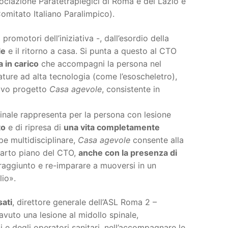
sociazione Paratetraplegici di Roma e del Lazio e
Comitato Italiano Paralimpico).
promotori dell’iniziativa -, dall’esordio della
le
e il ritorno a casa. Si punta a questo al CTO
 in carico
che accompagni la persona nel
zature ad alta tecnologia (come l’esoscheletro),
ativo progetto
Casa agevole
, consistente in
Spinale rappresenta per la persona con lesione
to
e di ripresa di
una vita completamente
pe multidisciplinare,
Casa agevole
consente alla
quarto piano del CTO,
anche con la presenza di
a raggiunto e re-imparare a muoversi in un
lio».
sati
, direttore generale dell’ASL Roma 2 –
vuto una lesione al midollo spinale,
i e degli operatori sanitari, nell’accompagnare le