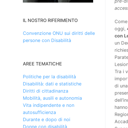
pre-di
access
IL NOSTRO RIFERIMENTO
Come
oggi,
Convenzione ONU sui diritti delle
con Le
persone con Disabilità
un De
richie
Parate
AREE TEMATICHE
Lesion
Tra i 
Politiche per la disabilità
impor
Disabilità: dati e statistiche
di un
Diritti di cittadinanza
presen
Mobilità, ausili e autonomia
dell’
Vita indipendente e non
hanno 
autosufficienza
Regio
Durante e dopo di noi
Accad
Donne con disabilità