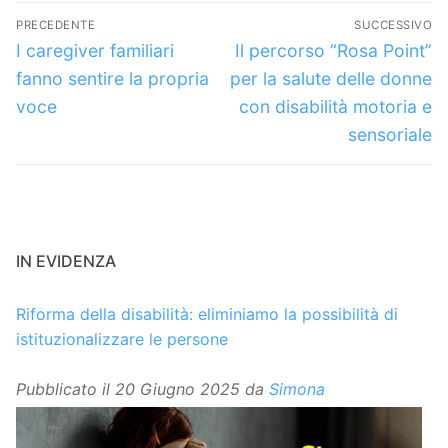
Navigazione
PRECEDENTE
SUCCESSIVO
articoli
Articolo
Articolo
I caregiver familiari
Il percorso “Rosa Point”
precedente:
successivo:
fanno sentire la propria
per la salute delle donne
voce
con disabilità motoria e
sensoriale
IN EVIDENZA
Riforma della disabilità: eliminiamo la possibilità di
istituzionalizzare le persone
Pubblicato il
20 Giugno 2025
da
Simona