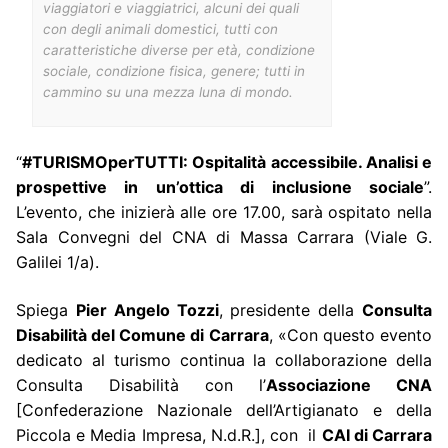
viaggiatori e viaggiatrici, alcuni dei quali
con degli animali domestici, tutti con
caratteristiche diverse per età, condizione
sociale, condizione fisica, genere; tutti in
cammino su una mezza luna di mondo.
“
#TURISMOperTUTTI: Ospitalità accessibile. Analisi e
prospettive in un’ottica di inclusione sociale
”.
L’evento, che inizierà alle ore 17.00, sarà ospitato nella
Sala Convegni del CNA di Massa Carrara (Viale G.
Galilei 1/a).
Spiega
Pier Angelo Tozzi
, presidente della
Consulta
Disabilità del Comune di Carrara
, «Con questo evento
dedicato al turismo continua la collaborazione della
Consulta Disabilità con l’
Associazione CNA
[Confederazione Nazionale dell’Artigianato e della
Piccola e Media Impresa, N.d.R.], con il
CAI di Carrara