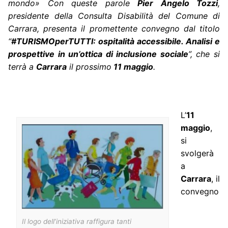
mondo» Con queste parole
Pier Angelo Tozzi
,
presidente della Consulta Disabilità del Comune di
Carrara, presenta il promettente convegno dal titolo
“
#TURISMOperTUTTI: ospitalità accessibile. Analisi e
prospettive in un’ottica di inclusione sociale
”, che si
terrà a
Carrara
il prossimo
11 maggio
.
L’
11
maggio
,
si
svolgerà
a
Carrara
, il
convegno
Il logo dell’iniziativa raffigura tanti