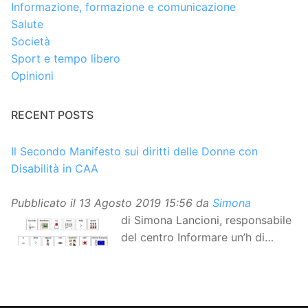
Informazione, formazione e comunicazione
Salute
Società
Sport e tempo libero
Opinioni
RECENT POSTS
Il Secondo Manifesto sui diritti delle Donne con
Disabilità in CAA
Pubblicato il
13 Agosto 2019 15:56
da
Simona
di Simona Lancioni, responsabile
del centro Informare un’h di
Peccioli (Pisa) Dopo la
traduzione in lingua italiana, e la versione facile da
leggere, arriva ora la versione in comunicazione
aumentativa alternativa (CAA) del “Secondo Manifesto