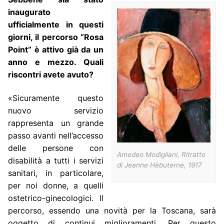
inaugurato
ufficialmente in questi
giorni, il percorso “Rosa
Point” è attivo già da un
anno e mezzo. Quali
riscontri avete avuto?
«Sicuramente questo
nuovo servizio
rappresenta un grande
passo avanti nell’accesso
delle persone con
Amedeo Modigliani,
Ritratto
disabilità a tutti i servizi
di Jeanne Hèbuterne
, 1917
sanitari, in particolare,
per noi donne, a quelli
ostetrico-ginecologici. Il
percorso, essendo una novità per la Toscana, sarà
oggetto di continui miglioramenti. Per questo