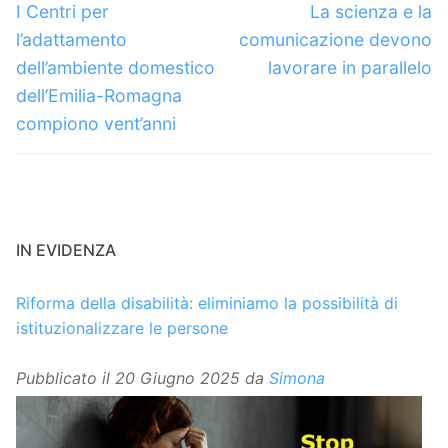
articoli
Articolo
Articolo
I Centri per
La scienza e la
precedente:
successivo:
l’adattamento
comunicazione devono
dell’ambiente domestico
lavorare in parallelo
dell’Emilia-Romagna
compiono vent’anni
IN EVIDENZA
Riforma della disabilità: eliminiamo la possibilità di
istituzionalizzare le persone
Pubblicato il
20 Giugno 2025
da
Simona