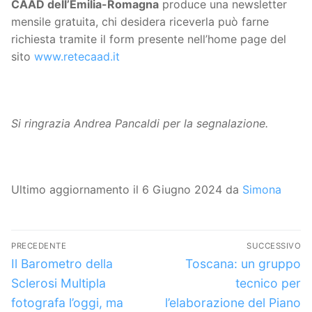
CAAD dell’Emilia-Romagna
produce una newsletter
mensile gratuita, chi desidera riceverla può farne
richiesta tramite il form presente nell’home page del
sito
www.retecaad.it
Si ringrazia Andrea Pancaldi per la segnalazione.
Ultimo aggiornamento il 6 Giugno 2024 da
Simona
Navigazione
PRECEDENTE
SUCCESSIVO
articoli
Articolo
Articolo
Il Barometro della
Toscana: un gruppo
precedente:
successivo:
Sclerosi Multipla
tecnico per
fotografa l’oggi, ma
l’elaborazione del Piano