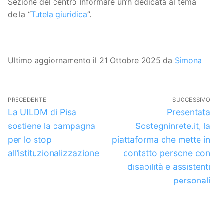
Sezione del centro Informare un’h dedicata al tema
della “
Tutela giuridica
”.
Ultimo aggiornamento il 21 Ottobre 2025 da
Simona
Navigazione
PRECEDENTE
SUCCESSIVO
articoli
Articolo
Articolo
La UILDM di Pisa
Presentata
precedente:
successivo:
sostiene la campagna
Sostegninrete.it, la
per lo stop
piattaforma che mette in
all’istituzionalizzazione
contatto persone con
disabilità e assistenti
personali