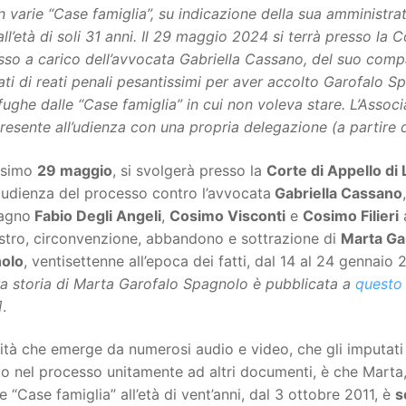
in varie “Case famiglia”, su indicazione della sua amministra
all’età di soli 31 anni. Il 29 maggio 2024 si terrà presso la
so a carico dell’avvocata Gabriella Cassano, del suo compa
ti di reati penali pesantissimi per aver accolto Garofalo Sp
fughe dalle “Case famiglia” in cui non voleva stare. L’Associa
resente all’udienza con una propria delegazione (a partire d
ossimo
29 maggio
, si svolgerà presso la
Corte di Appello di
 udienza del processo contro l’avvocata
Gabriella Cassano
agno
Fabio Degli Angeli
,
Cosimo Visconti
e
Cosimo Filieri
a
stro, circonvenzione, abbandono e sottrazione di
Marta Ga
olo
, ventisettenne all’epoca dei fatti, dal 14 al 24 gennaio 
era storia di Marta Garofalo Spagnolo è pubblicata a
questo 
]
.
ità che emerge da numerosi audio e video, che gli imputat
o nel processo unitamente ad altri documenti, è che Marta,
ie “Case famiglia” all’età di vent’anni, dal 3 ottobre 2011, è
s