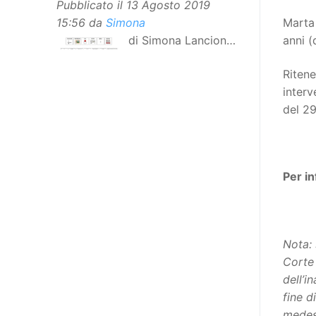
Pubblicato il
13 Agosto 2019
15:56
da
Simona
Marta
di Simona Lancioni,
anni (
responsabile del
Ritene
centro Informare un’h di Peccioli
interv
(Pisa) Dopo la traduzione in
del 29
lingua italiana, e la versione facile
da leggere, arriva ora la versione
in comunicazione aumentativa
alternativa (CAA) del “Secondo
Per i
Manifesto sui diritti delle Donne e
delle Ragazze con Disabilità
nell’Unione Europea”. La
rivendicazione ed il godimento
Nota: 
dei diritti passa anche attraverso
Corte
l’accessibilità dell’informazione.
dell’i
L’approccio assistenziale guarda
fine d
alle persone con disabilità come
medes