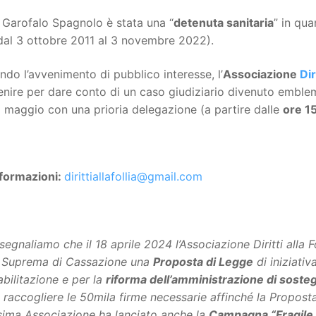
 Garofalo Spagnolo è stata una “
detenuta sanitaria
” in qua
dal 3 ottobre 2011 al 3 novembre 2022).
ndo l’avvenimento di pubblico interesse, l’
Associazione
Dir
enire per dare conto di un caso giudiziario divenuto emblem
 maggio con una prioria delegazione (a partire dalle
ore
1
nformazioni:
dirittiallafollia@gmail.com
segnaliamo che il 18 aprile 2024 l’Associazione Diritti alla F
 Suprema di Cassazione una
Proposta di Legge
di iniziativ
nabilitazione e per la
riforma dell’amministrazione di soste
i raccogliere le 50mila firme necessarie affinché la Propost
ima Associazione ha lanciato anche la
Campagna “Fragile 