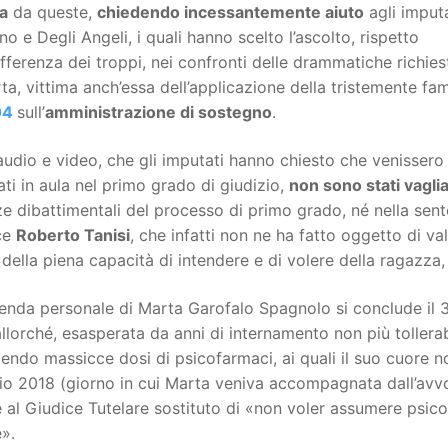
ta
da queste,
chiedendo incessantemente aiuto
agli imputa
o e Degli Angeli, i quali hanno scelto l’ascolto, rispetto
differenza dei troppi, nei confronti delle drammatiche richies
ta, vittima anch’essa dell’applicazione della tristemente f
04
sull’
amministrazione di sostegno
.
audio e video, che gli imputati hanno chiesto che venissero 
ati in aula nel primo grado di giudizio,
non sono stati vaglia
e dibattimentali del processo di primo grado, né nella sen
ce
Roberto Tanisi
, che infatti non ne ha fatto oggetto di 
della piena capacità di intendere e di volere della ragazza
cenda personale di Marta Garofalo Spagnolo si conclude il
allorché, esasperata da anni di internamento non più tollera
ndo massicce dosi di psicofarmaci, ai quali il suo cuore 
io 2018 (giorno in cui Marta veniva accompagnata dall’avv
e al Giudice Tutelare sostituto di «non voler assumere psi
».