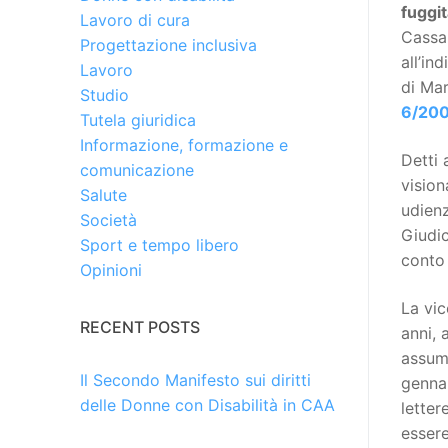
fuggi
Lavoro di cura
Cassan
Progettazione inclusiva
all’in
Lavoro
di Mar
Studio
6/20
Tutela giuridica
Informazione, formazione e
Detti 
comunicazione
vision
Salute
udienz
Società
Giudi
Sport e tempo libero
conto 
Opinioni
La vi
RECENT POSTS
anni, 
assume
Il Secondo Manifesto sui diritti
genna
delle Donne con Disabilità in CAA
letter
essere