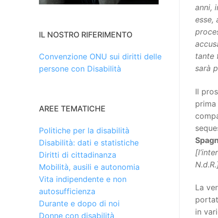
anni, 
esse, 
proces
IL NOSTRO RIFERIMENTO
accusa
tante 
Convenzione ONU sui diritti delle
sarà p
persone con Disabilità
Il pr
prima
AREE TEMATICHE
comp
seque
Politiche per la disabilità
Spagn
Disabilità: dati e statistiche
[l’int
Diritti di cittadinanza
N.d.R.
Mobilità, ausili e autonomia
Vita indipendente e non
La ver
autosufficienza
portat
Durante e dopo di noi
in var
Donne con disabilità