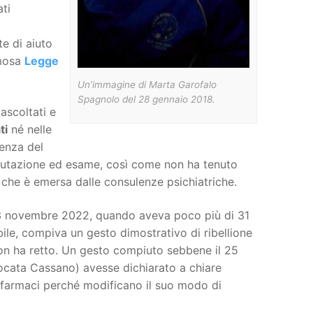
ti
te di aiuto
amosa
Legge
Un’immagine di Marta Garofalo
Spagnolo del 28 gennaio 2018.
ascoltati e
ti
né nelle
tenza del
valutazione ed esame, così come non ha tenuto
, che è emersa dalle consulenze psichiatriche.
 3 novembre 2022, quando aveva poco più di 31
bile, compiva un gesto dimostrativo di ribellione
non ha retto. Un gesto compiuto sebbene il 25
ocata Cassano) avesse dichiarato a chiare
cofarmaci perché modificano il suo modo di