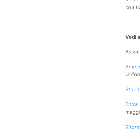
destinatarie di interventi. Una
con tu
visione più moderna le guarda
come soggetti che devono
essere messi in condizione di
autodeterminarsi. Non è,
Vedi 
ovviamente, solo una questione
di parole, ma di fornire strumenti
Assoc
che mettano la persona con
disabilità in condizione di
Ammini
compiere liberamente tutte le
«Info
scelte che riguardano la sua vita.
È un progetto ambizioso, a volte
Storia
anche faticoso, ma è l’unica via
Entra 
per la libertà. Tra i tanti strumenti
maggi
che possiamo utilizzare per
realizzare questo progetto,
Riform
l’accesso all’informazione ha
un’importanza strategica. Posto