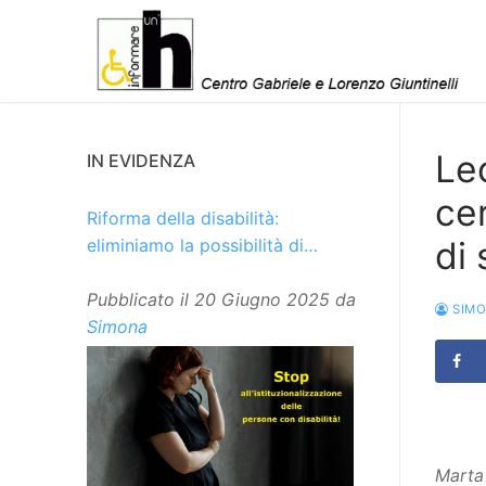
Vai
al
contenuto
Le
IN EVIDENZA
ce
Riforma della disabilità:
di
eliminiamo la possibilità di
istituzionalizzare le persone
Pubblicato il
20 Giugno 2025
da
SIM
Simona
Marta 