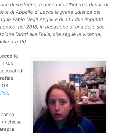
trice di sostegno, e deceduta all’interno di una di
 Corte di Appello di Lecce la prima udienza del
gno Fabio Degli Angeli e di altri due imputati
agnolo, nel 2018, in occasione di una delle sue
zione Diritti alla Follia, che segue la vicenda,
alle ore 15).
 Lecce
la
, il suo
ccusati di
rofalo
2018
link
,
i hanno
 rinchiusa
empre