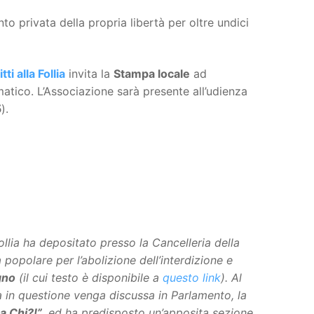
nto privata della propria libertà per oltre undici
itti alla Follia
invita la
Stampa locale
ad
atico. L’Associazione sarà presente all’udienza
5
).
ollia ha depositato presso la Cancelleria della
a popolare per l’abolizione dell’interdizione e
gno
(il cui testo è disponibile a
questo link
). Al
a in questione venga discussa in Parlamento, la
a Chi?!”
, ed ha predisposto un’apposita sezione