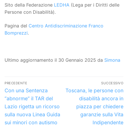
Sito della Federazione
LEDHA
(Lega per i Diritti delle
Persone con Disabilità).
Pagina del
Centro Antidiscriminazione Franco
Bomprezzi
.
Ultimo aggiornamento il 30 Gennaio 2025 da
Simona
Navigazione
PRECEDENTE
SUCCESSIVO
articoli
Articolo
Articolo
Con una Sentenza
Toscana, le persone con
precedente:
successivo:
“abnorme” il TAR del
disabilità ancora in
Lazio rigetta un ricorso
piazza per chiedere
sulla nuova Linea Guida
garanzie sulla Vita
sui minori con autismo
Indipendente