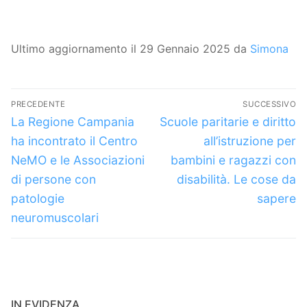
Ultimo aggiornamento il 29 Gennaio 2025 da
Simona
Navigazione
PRECEDENTE
SUCCESSIVO
articoli
Articolo
Articolo
La Regione Campania
Scuole paritarie e diritto
precedente:
successivo:
ha incontrato il Centro
all’istruzione per
NeMO e le Associazioni
bambini e ragazzi con
di persone con
disabilità. Le cose da
patologie
sapere
neuromuscolari
IN EVIDENZA