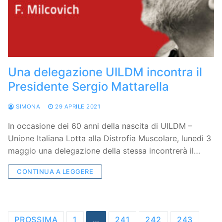
Una delegazione UILDM incontra il
Presidente Sergio Mattarella
SIMONA
29 APRILE 2021
In occasione dei 60 anni della nascita di UILDM –
Unione Italiana Lotta alla Distrofia Muscolare, lunedì 3
maggio una delegazione della stessa incontrerà il…
CONTINUA A LEGGERE
Navigazione
PROSSIMA
1
…
241
242
243