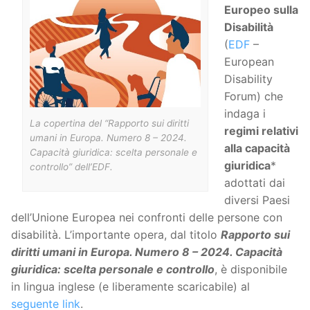
Europeo sulla
Disabilità
(
EDF
–
European
Disability
Forum) che
indaga i
La copertina del “
Rapporto sui diritti
regimi relativi
umani in Europa. Numero 8 – 2024.
alla capacità
Capacità giuridica: scelta personale e
giuridica
*
controllo
” dell’EDF.
adottati dai
diversi Paesi
dell’Unione Europea nei confronti delle persone con
disabilità. L’importante opera, dal titolo
Rapporto sui
diritti umani in Europa. Numero 8 – 2024. Capacità
giuridica: scelta personale e controllo
, è disponibile
in lingua inglese (e liberamente scaricabile) al
seguente link
.