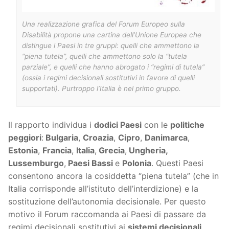
Una realizzazione grafica del Forum Europeo sulla
Disabilità propone una cartina dell’Unione Europea che
distingue i Paesi in tre gruppi: quelli che ammettono la
“piena tutela”, quelli che ammettono solo la “tutela
parziale”, e quelli che hanno abrogato i “regimi di tutela”
(ossia i regimi decisionali sostitutivi in favore di quelli
supportati). Purtroppo l’Italia è nel primo gruppo.
Il rapporto individua i
dodici Paesi
con le
politiche
peggiori
:
Bulgaria
,
Croazia
,
Cipro
,
Danimarca
,
Estonia
,
Francia
,
Italia
,
Grecia
,
Ungheria,
Lussemburgo
,
Paesi Bassi
e
Polonia
. Questi Paesi
consentono ancora la cosiddetta “piena tutela” (che in
Italia corrisponde all’istituto dell’interdizione) e la
sostituzione dell’autonomia decisionale. Per questo
motivo il Forum raccomanda ai Paesi di passare da
regimi decisionali sostitutivi ai
sistemi decisionali