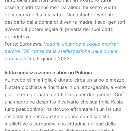
essere madri tranne me? Da allora, mi sento vuota
ogni giorno della mia vita». Nonostante l’evidente
desiderio della donna di divenire madre, i suoi genitori
avevano il potere legale di privarla dei suoi diritti
riproduttivi.
Fonte: Euronews,
Vedo la cicatrice e voglio morire”:
perché l’UE consente la sterilizzazione delle donne
con disabilità
, 5 giugno 2023.
Istituzionalizzazione e abusi in Polonia
«L’incubo di mia figlia è durato circa un anno e mezzo.
È stata picchiata e rinchiusa in un letto-gabbia, a volte
per l’intera giornata o addirittura per due giorni». Così
una madre ha descritto il calvario che sua figlia Kasia
(uno pseudonimo) ha dovuto affrontare in un istituto
residenziale per ragazze e donne con disabilità
intellettive a Jordanów, una cittadina nel sud della
Polonia. La sua famiglia ha dichiarato che Kasia è