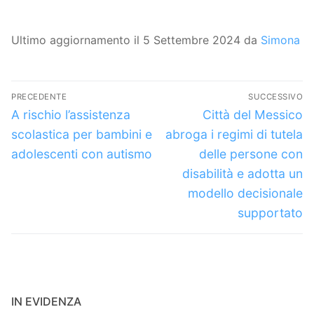
Ultimo aggiornamento il 5 Settembre 2024 da
Simona
Navigazione
PRECEDENTE
SUCCESSIVO
articoli
Articolo
Articolo
A rischio l’assistenza
Città del Messico
precedente:
successivo:
scolastica per bambini e
abroga i regimi di tutela
adolescenti con autismo
delle persone con
disabilità e adotta un
modello decisionale
supportato
IN EVIDENZA