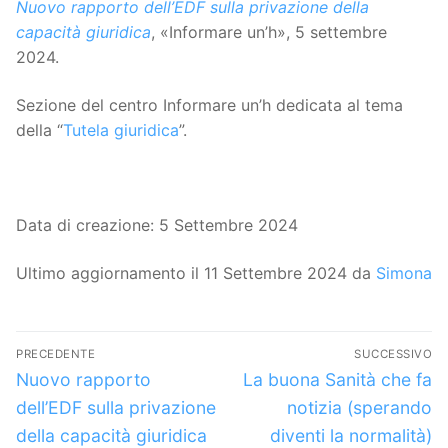
Nuovo rapporto dell’EDF sulla privazione della
capacità giuridica
, «Informare un’h», 5 settembre
2024.
Sezione del centro Informare un’h dedicata al tema
della “
Tutela giuridica
”.
Data di creazione: 5 Settembre 2024
Ultimo aggiornamento il 11 Settembre 2024 da
Simona
Navigazione
PRECEDENTE
SUCCESSIVO
articoli
Articolo
Articolo
Nuovo rapporto
La buona Sanità che fa
precedente:
successivo:
dell’EDF sulla privazione
notizia (sperando
della capacità giuridica
diventi la normalità)