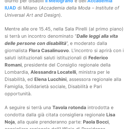
diurno per disabili
Il Melograno
e dell’
Accademia
IUAD
di Milano (
Accademia della Moda –
Institute of
Universal Art and Design
).
Mentre alle ore 15.45, nella Sala Pirelli (al primo piano)
si terrà un incontro denominato “
Dalle leggi alla vita
delle persone con disabilità
”, e moderato dalla
giornalista
Flora Casalinuovo
. L’incontro si aprirà con i
saluti istituzionali saluti istituzionali di
Federico
Romani
, presidente del Consiglio regionale della
Lombardia,
Alessandra Locatelli
, ministra per le
Disabilità, ed
Elena Lucchini
, assessora regionale alla
Famiglia, Solidarietà sociale, Disabilità e Pari
opportunità.
A seguire si terrà una
Tavola rotonda
introdotta e
condotta dalla già citata consigliera regionale
Lisa
Noja
, alla quale prenderanno parte:
Paola Bocci
,
consigliera regionale dell’Ufficio di Presidenza