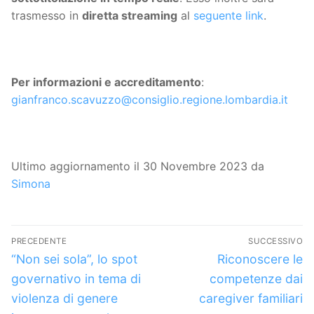
trasmesso in
diretta streaming
al
seguente link
.
Per informazioni e accreditamento
:
gianfranco.scavuzzo@consiglio.regione.lombardia.it
Ultimo aggiornamento il 30 Novembre 2023 da
Simona
Navigazione
PRECEDENTE
SUCCESSIVO
articoli
Articolo
Articolo
“Non sei sola”, lo spot
Riconoscere le
precedente:
successivo:
governativo in tema di
competenze dai
violenza di genere
caregiver familiari