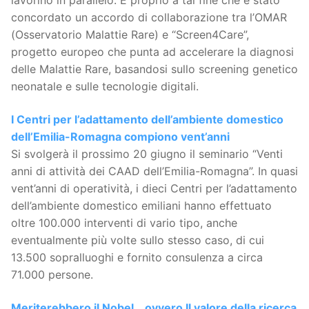
lavorino in parallelo. È proprio a tal fine che è stato
concordato un accordo di collaborazione tra l’OMAR
(Osservatorio Malattie Rare) e “Screen4Care”,
progetto europeo che punta ad accelerare la diagnosi
delle Malattie Rare, basandosi sullo screening genetico
neonatale e sulle tecnologie digitali.
I Centri per l’adattamento dell’ambiente domestico
dell’Emilia-Romagna compiono vent’anni
Si svolgerà il prossimo 20 giugno il seminario “Venti
anni di attività dei CAAD dell’Emilia-Romagna”. In quasi
vent’anni di operatività, i dieci Centri per l’adattamento
dell’ambiente domestico emiliani hanno effettuato
oltre 100.000 interventi di vario tipo, anche
eventualmente più volte sullo stesso caso, di cui
13.500 sopralluoghi e fornito consulenza a circa
71.000 persone.
Meriterebbero il Nobel… ovvero Il valore della ricerca