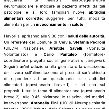
meccanismi di malattia neurodegenerativa
neuromuscolare e indicare ai pazienti affetti da tali
patologie e ai loro famigliari nuove
abitudini
alimentari corrette
; suggerire, per tutti, modalità
alimentari per un
invecchiamento in salute
.
I lavori si apriranno alle 9.30 con i
saluti delle autorità
.
Un referente del Comune di Cervia,
Stefania Pedroni
(UILDM Nazionale),
Aristide Savelli (
Consulta
Volontariato) e
Carlo Pantaleo (
formatore-
coordinatore progetti sociali generativi e caregiver).
Seguirà un’introduzione alla giornata e la descrizione
del lavoro sull’alimentazione: ai presenti sarà chiesto
di rispondere ad un questionario sulle abitudini
alimentari (questionario breve-1), e ad uno sui
propositi futuri in tema di alimentazione (questionario
breve-2). Alle 9.45 iniziarono le relazioni dei medici.
Interverranno
Antonella Pini
(UO di Neuropsichiatria
Infantile IRCCS Istituto delle Scienze Neurologiche di