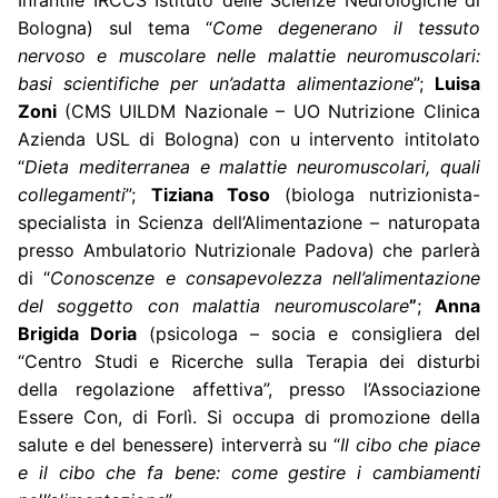
Bologna) sul tema “
Come degenerano il tessuto
nervoso e muscolare nelle malattie
neuromuscolari:
basi scientifiche per un’adatta alimentazione
”;
Luisa
Zoni
(CMS UILDM Nazionale – UO Nutrizione Clinica
Azienda USL di Bologna) con u intervento intitolato
“
Dieta mediterranea e malattie neuromuscolari, quali
collegamenti
”;
Tiziana Toso
(biologa nutrizionista-
specialista in Scienza dell’Alimentazione – naturopata
presso Ambulatorio Nutrizionale Padova) che parlerà
di “
Conoscenze e consapevolezza nell’alimentazione
del soggetto con
malattia neuromuscolare
”
;
Anna
Brigida Doria
(psicologa – socia e consigliera del
“Centro Studi e Ricerche sulla Terapia dei disturbi
della regolazione affettiva”, presso l’Associazione
Essere Con, di Forlì. Si occupa di promozione della
salute e del benessere) interverrà su “
Il cibo che piace
e il cibo che fa bene: come gestire i cambiamenti