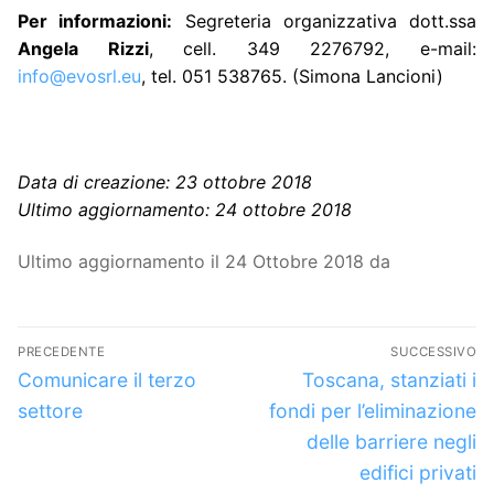
Per informazioni:
Segreteria organizzativa dott.ssa
Angela Rizzi
, cell. 349 2276792, e-mail:
info@evosrl.eu
, tel. 051 538765. (Simona Lancioni)
Data di creazione: 23 ottobre 2018
Ultimo aggiornamento: 24 ottobre 2018
Ultimo aggiornamento il 24 Ottobre 2018 da
Navigazione
PRECEDENTE
SUCCESSIVO
articoli
Articolo
Articolo
Comunicare il terzo
Toscana, stanziati i
precedente:
successivo:
settore
fondi per l’eliminazione
delle barriere negli
edifici privati