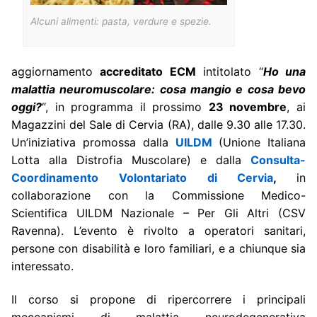
Alcuni alimenti: pasta, verdure e spezie.
aggiornamento
accreditato ECM
intitolato “
Ho una
malattia neuromuscolare: cosa mangio e cosa bevo
oggi?
“, in programma il prossimo
23 novembre
, ai
Magazzini del Sale di Cervia (RA), dalle 9.30 alle 17.30.
Un’iniziativa promossa dalla
UILDM
(Unione Italiana
Lotta alla Distrofia Muscolare) e dalla
Consulta-
Coordinamento Volontariato di Cervia
,
in
collaborazione con la Commissione Medico-
Scientifica UILDM Nazionale – Per Gli Altri (CSV
Ravenna). L’evento è rivolto a operatori sanitari,
persone con disabilità e loro familiari, e a chiunque sia
interessato.
Il corso si propone di ripercorrere i principali