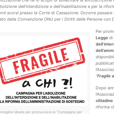
ilizzazione che ha lo scopo di sollecitare la sottoscrizione
abolizione dell’interdizione e dell’inabilitazione e per la ri
orni scorsi presso la Corte di Cassazione. Occorre passare 
ato dalla Convenzione ONU per i Diritti delle Persone con Di
Per promu
Legge
di
dell’inter
dell’amm
disponibi
pubblicat
l’Associa
“
Fragile a
Dopo anni
l’Associa
cittadine 
riforma c
immagine ideata per promuovere la “Campagna per