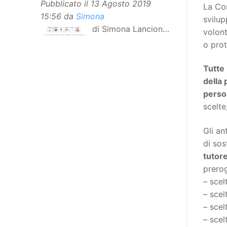
Pubblicato il
13 Agosto 2019
La Con
15:56
da
Simona
svilup
di Simona Lancioni,
volon
responsabile del
o prot
centro Informare un’h di Peccioli
(Pisa) Dopo la traduzione in
Tutte
lingua italiana, e la versione facile
della 
da leggere, arriva ora la versione
person
in comunicazione aumentativa
scelte
alternativa (CAA) del “Secondo
Manifesto sui diritti delle Donne e
Gli an
delle Ragazze con Disabilità
di sos
nell’Unione Europea”. La
tutor
rivendicazione ed il godimento
prerog
dei diritti passa anche attraverso
– scel
l’accessibilità dell’informazione.
– scel
L’approccio assistenziale guarda
– scel
alle persone con disabilità come
– scel