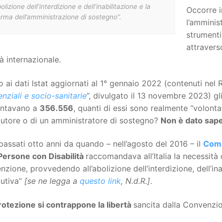
bolizione dell’interdizione e dell’inabilitazione e la
Occorre im
orma dell’amministrazione di sostegno”.
l’amminis
strumenti 
attravers
tà internazionale.
 ai dati Istat aggiornati al 1° gennaio 2022 (contenuti nel 
enziali e socio-sanitarie
”, divulgato il 13 novembre 2023) gl
ntavano a
356.556
, quanti di essi sono realmente “volontar
tutore o di un amministratore di sostegno?
Non è dato sape
assati otto anni da quando – nell’agosto del 2016 – il
Comi
 Persone con Disabilità
raccomandava all’Italia la necessità di
zione, provvedendo all’abolizione dell’interdizione, dell’in
tutiva”
[se ne legga a
questo link
, N.d.R.]
.
rotezione si contrappone la libertà
sancita dalla Convenzio