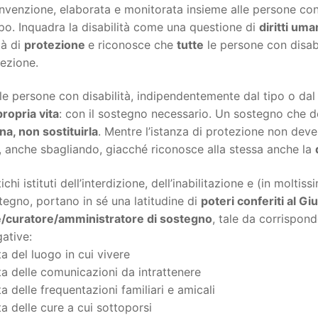
venzione, elaborata e monitorata insieme alle persone con d
po. Inquadra la disabilità come una questione di
diritti uma
tà di
protezione
e riconosce che
tutte
le persone con disab
ezione.
le persone con disabilità, indipendentemente dal tipo o dal 
propria vita
: con il sostegno necessario. Un sostegno che 
a, non sostituirla
. Mentre l’istanza di protezione non deve 
, anche sbagliando, giacché riconosce alla stessa anche la
tichi istituti dell’interdizione, dell’inabilitazione e (in molt
tegno, portano in sé una latitudine di
poteri conferiti al Gi
e/curatore/amministratore di sostegno
, tale da corrispond
ative:
ta del luogo in cui vivere
ta delle comunicazioni da intrattenere
ta delle frequentazioni familiari e amicali
ta delle cure a cui sottoporsi