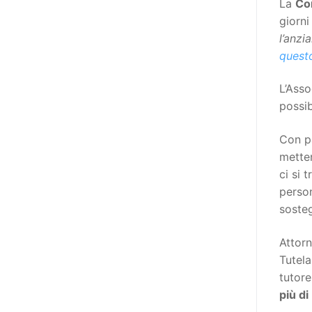
La
Cor
poi che tutta l’informazione
giorni
dovrebbe essere accessibile, ma
l’anzi
che non è possibile tradurre tutto
questo
simultaneamente, sarebbe
importante iniziare col rendere
L’Asso
accessibili almeno i documenti
possib
che parlano i diritti. Proprio a
partire da queste considerazioni,
Con pa
dopo aver prodotto la traduzione
metten
in lingua italiana, e la versione
ci si 
facile da leggere (qui
person
la presentazione), abbiamo
soste
deciso di realizzare la versione in
comunicazione aumentativa
Attorn
alternativa (CAA) del “Secondo
Tutela
Manifesto sui diritti delle Donne e
tutore
delle Ragazze con Disabilità
più di
nell’Unione Europea” (quello