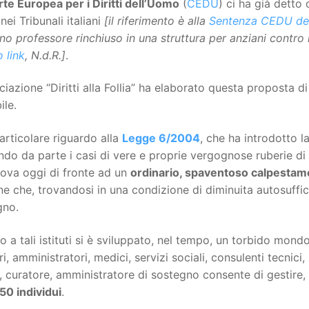
te Europea per i Diritti dell’Uomo
(
CEDU
) ci ha già detto 
 nei Tribunali italiani
[il riferimento è alla
Sentenza CEDU del
ano professore rinchiuso in una struttura per anziani contro 
 link
, N.d.R.]
.
ciazione “Diritti alla Follia” ha elaborato questa proposta 
ile.
rticolare riguardo alla
Legge 6/2004
, che ha introdotto l
do da parte i casi di vere e proprie vergognose ruberie di
trova oggi di fronte ad un
ordinario, spaventoso calpestament
e che, trovandosi in una condizione di diminuita autosuffi
gno.
o a tali istituti si è sviluppato, nel tempo, un torbido mon
ri, amministratori, medici, servizi sociali, consulenti tecnici,
, curatore, amministratore di sostegno consente di gestire
 50 individui
.