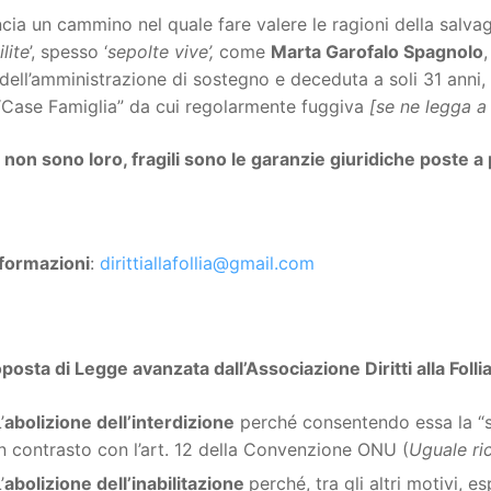
ia un cammino nel quale fare valere le ragioni della salvag
ilite
’, spesso ‘
sepolte vive’,
come
Marta Garofalo Spagnolo
,
dell’amministrazione di sostegno e deceduta a soli 31 anni, 
 “Case Famiglia” da cui regolarmente fuggiva
[se ne legga 
i non sono loro, fragili sono le garanzie giuridiche poste a 
nformazioni
:
dirittiallafollia@gmail.com
posta di Legge avanzata dall’Associazione Diritti alla Folli
’
abolizione dell’interdizione
perché consentendo essa la “so
in contrasto con l’art. 12 della Convenzione ONU (
Uguale ri
’
abolizione dell’inabilitazione
perché, tra gli altri motivi, e