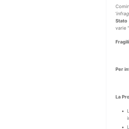
adottato nel 2011 dall’Assemblea
Cominc
Generale del Forum Europeo sulla
‘
infrag
Disabilità – EDF) «I documenti
Stato
relativi alle donne ed alle ragazze
varie
con disabilità ed ai loro diritti
devono essere comprensibili e
Fragil
disponibili nelle lingue locali, nella
lingua dei segni, in Braille, in
formati di comunicazione
aumentativa e alternativa, e in
Per i
tutti gli altri modi, mezzi e
formati di comunicazione
accessibili, compresi quelli
La Pro
elettronici»: lo stabilisce (al
punto 3.13.) proprio il Secondo
L
Manifesto. A parte la
declinazione al femminile, sulla
quale torneremo più avanti,
L