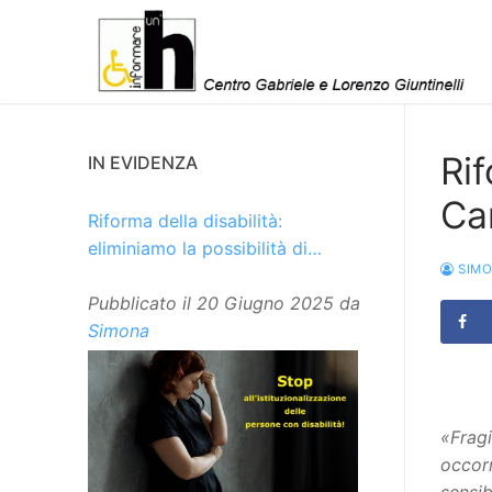
Vai
al
contenuto
Rif
IN EVIDENZA
Ca
Riforma della disabilità:
eliminiamo la possibilità di
SIM
istituzionalizzare le persone
Pubblicato il
20 Giugno 2025
da
Simona
«Fragi
occorr