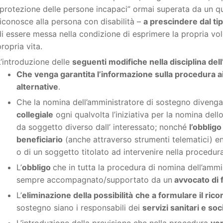
“protezione delle persone incapaci” ormai superata da un qu
riconosce alla persona con disabilità –
a prescindere dal tip
di essere messa nella condizione di esprimere la propria volo
propria vita.
L’introduzione delle
seguenti modifiche nella disciplina de
Che venga garantita l’informazione sulla procedura ai 
alternative
.
Che la nomina dell’amministratore di sostegno diven
collegiale
ogni qualvolta l’iniziativa per la nomina del
da soggetto diverso dall’ interessato; nonché
l’obbligo
beneficiario
(anche attraverso strumenti telematici) ent
o di un soggetto titolato ad intervenire nella procedura
L’
obbligo
che in tutta la procedura di nomina dell’ammin
sempre accompagnato/supportato da un
avvocato di f
L’
eliminazione della possibilità
che a formulare il rico
sostegno siano i responsabili dei
servizi sanitari e soci
L’introduzione della previsione che nella procedura
ven