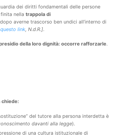
uardia dei diritti fondamentali delle persone
 finita nella
trappola di
dopo averne trascorso ben undici all’interno di
a
questo link
, N.d.R.]
.
presidio della loro dignità: occorre rafforzarle
.
a chiede:
stituzione” del tutore alla persona interdetta è
conoscimento davanti alla legge
).
spressione di una cultura istituzionale di