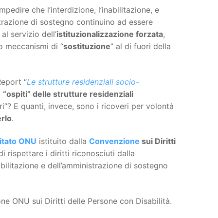
pedire che l’interdizione, l’inabilitazione, e
trazione di sostegno continuino ad essere
al servizio dell’
istituzionalizzazione forzata
,
o meccanismi di “
sostituzione
” al di fuori della
Report “
Le strutture residenziali socio-
i
“ospiti” delle strutture residenziali
i”? E quanti, invece, sono i ricoveri per volontà
rlo
.
tato ONU
istituito dalla
Convenzione
sui Diritti
 rispettare i diritti riconosciuti dalla
abilitazione e dell’amministrazione di sostegno
ne ONU sui Diritti delle Persone con Disabilità.