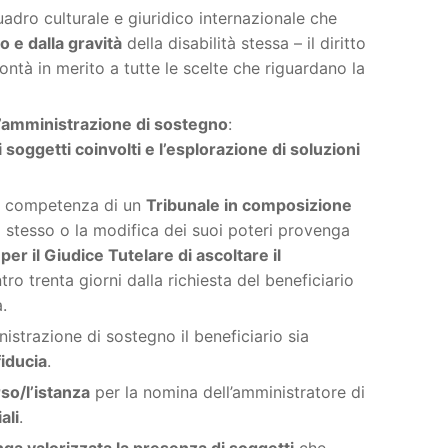
adro culturale e giuridico internazionale che
o e dalla gravità
della disabilità stessa – il diritto
ntà in merito a tutte le scelte che riguardano la
ll’amministrazione di sostegno
:
soggetti coinvolti e l’esplorazione di soluzioni
ga competenza di un
Tribunale in composizione
lo stesso o la modifica dei suoi poteri provenga
 per il Giudice Tutelare di ascoltare il
ro trenta giorni dalla richiesta del beneficiario
.
istrazione di sostegno il beneficiario sia
iducia
.
rso/l’istanza
per la nomina dell’amministratore di
ali
.
ga valorizzata la presenza di soggetti
che –