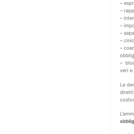
destinatarie di interventi. Una
– espr
visione più moderna le guarda
– rapp
come soggetti che devono
– inte
essere messi in condizione di
– impo
autodeterminarsi. Non è,
– sepa
ovviamente, solo una questione
– cini
di parole, ma di fornire strumenti
– coer
che mettano la persona con
obbli
disabilità in condizione di
– bloc
compiere liberamente tutte le
veri e
scelte che riguardano la sua vita.
Le den
È un progetto ambizioso, a volte
dirett
anche faticoso, ma è l’unica via
costos
per la libertà. Tra i tanti strumenti
che possiamo utilizzare per
L’ammi
realizzare questo progetto,
obblig
l’accesso all’informazione ha
un’importanza strategica. Posto