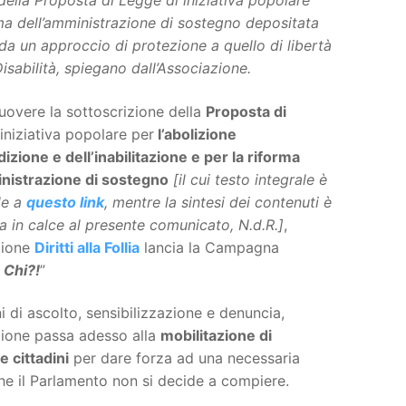
 della Proposta di Legge di iniziativa popolare
forma dell’amministrazione di sostegno depositata
da un approccio di protezione a quello di libertà
sabilità, spiegano dall’Associazione.
overe la sottoscrizione della
Proposta di
 iniziativa popolare per
l’abolizione
dizione e dell’inabilitazione e per la riforma
inistrazione di sostegno
[il cui testo integrale è
le a
questo link
, mentre la sintesi dei contenuti è
a in calce al presente comunicato, N.d.R.]
,
zione
Diritti alla Follia
lancia la Campagna
 Chi?!
”
 di ascolto, sensibilizzazione e denuncia,
zione passa adesso alla
mobilitazione di
e cittadini
per dare forza ad una necessaria
he il Parlamento non si decide a compiere.