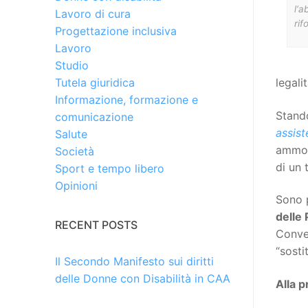
l‘a
Lavoro di cura
rif
Progettazione inclusiva
Lavoro
Studio
legali
Tutela giuridica
Informazione, formazione e
Stando
comunicazione
assist
Salute
ammo
Società
di un 
Sport e tempo libero
Opinioni
Sono p
delle
RECENT POSTS
Conven
“sosti
Il Secondo Manifesto sui diritti
delle Donne con Disabilità in CAA
Alla p