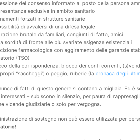
essione del consenso informato al posto della persona amm
resentanza esclusiva in ambito sanitario
rnamenti forzati in strutture sanitarie
ssibilità di avvalersi di una difesa legale
razione brutale da familiari, congiunti di fatto, amici
ca sordità di fronte alle più svariate esigenze esistenziali
cizione farmacologica con aggiramento delle garanzie stabil
gatorio (TSO)
co della corrispondenza, blocco dei conti correnti, (s)vendi
 propri “saccheggi”, o peggio, ruberie (la
cronaca degli ultim
unce di fatti di questo genere si contano a migliaia. Ed è so
i interessati – subiscono in silenzio, per paura di rappresagli
e vicende giudiziarie o solo per vergogna.
nistrazione di sostegno non può essere utilizzata per perse
atorio
!