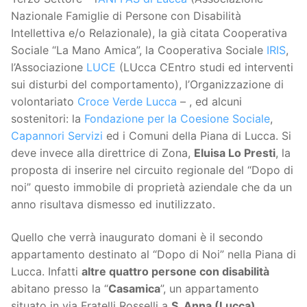
Nazionale Famiglie di Persone con Disabilità
Intellettiva e/o Relazionale), la già citata Cooperativa
Sociale “La Mano Amica”, la Cooperativa Sociale
IRIS
,
l’Associazione
LUCE
(LUcca CEntro studi ed interventi
sui disturbi del comportamento), l’Organizzazione di
volontariato
Croce Verde Lucca
– , ed alcuni
sostenitori: la
Fondazione per la Coesione Sociale
,
Capannori Servizi
ed i Comuni della Piana di Lucca. Si
deve invece alla direttrice di Zona,
Eluisa Lo Presti
, la
proposta di inserire nel circuito regionale del “Dopo di
noi” questo immobile di proprietà aziendale che da un
anno risultava dismesso ed inutilizzato.
Quello che verrà inaugurato domani è il secondo
appartamento destinato al “Dopo di Noi” nella Piana di
Lucca. Infatti
altre quattro persone con disabilità
abitano presso la “
Casamica
”, un appartamento
situato in via Fratelli Rosselli a
S. Anna (Lucca)
,