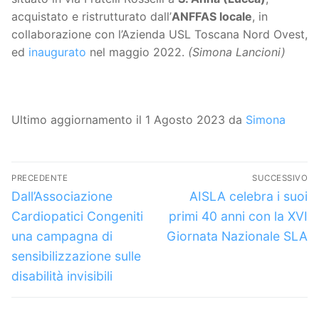
acquistato e ristrutturato dall’
ANFFAS locale
, in
collaborazione con l’Azienda USL Toscana Nord Ovest,
ed
inaugurato
nel maggio 2022.
(Simona Lancioni)
Ultimo aggiornamento il 1 Agosto 2023 da
Simona
Navigazione
PRECEDENTE
SUCCESSIVO
articoli
Articolo
Articolo
Dall’Associazione
AISLA celebra i suoi
precedente:
successivo:
Cardiopatici Congeniti
primi 40 anni con la XVI
una campagna di
Giornata Nazionale SLA
sensibilizzazione sulle
disabilità invisibili