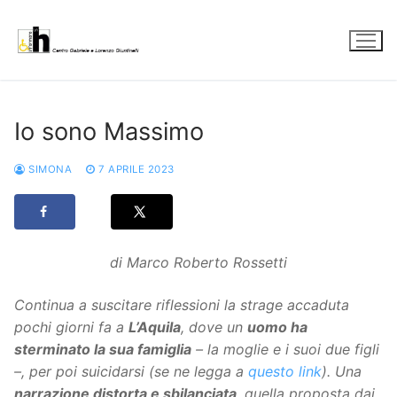
Vai
al
contenuto
Io sono Massimo
SIMONA
7 APRILE 2023
di Marco Roberto Rossetti
Continua a suscitare riflessioni la strage accaduta
pochi giorni fa a
L’Aquila
, dove un
uomo ha
sterminato la sua famiglia
– la moglie e i suoi due figli
–, per poi suicidarsi (se ne legga a
questo link
). Una
narrazione distorta e sbilanciata
, quella proposta dai