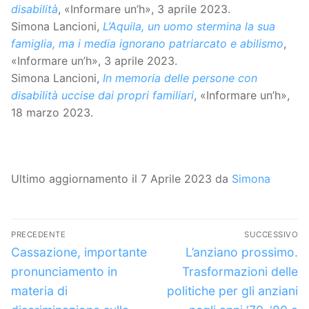
disabilità
, «Informare un’h», 3 aprile 2023.
Simona Lancioni,
L’Aquila, un uomo stermina la sua
famiglia, ma i media ignorano patriarcato e abilismo
,
«Informare un’h», 3 aprile 2023.
Simona Lancioni,
In memoria delle persone con
disabilità uccise dai propri familiari
, «Informare un’h»,
18 marzo 2023.
Ultimo aggiornamento il 7 Aprile 2023 da
Simona
Navigazione
PRECEDENTE
SUCCESSIVO
articoli
Articolo
Articolo
Cassazione, importante
L’anziano prossimo.
precedente:
successivo:
pronunciamento in
Trasformazioni delle
materia di
politiche per gli anziani