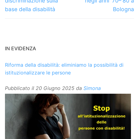
discriminazione sulla
negli anni ‘70–‘80 a
base della disabilità
Bologna
IN EVIDENZA
Riforma della disabilità: eliminiamo la possibilità di
istituzionalizzare le persone
Pubblicato il
20 Giugno 2025
da
Simona