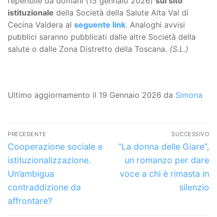
reperibile da domani (15 gennaio 2026)
sul sito
istituzionale
della Società della Salute Alta Val di
Cecina Valdera al
seguente link
. Analoghi avvisi
pubblici saranno pubblicati dalle altre Società della
salute o dalle Zona Distretto della Toscana.
(S.L.)
Ultimo aggiornamento il 19 Gennaio 2026 da
Simona
Navigazione
PRECEDENTE
SUCCESSIVO
articoli
Articolo
Articolo
Cooperazione sociale e
“La donna delle Giare”,
precedente:
successivo:
istituzionalizzazione.
un romanzo per dare
Un’ambigua
voce a chi è rimasta in
contraddizione da
silenzio
affrontare?