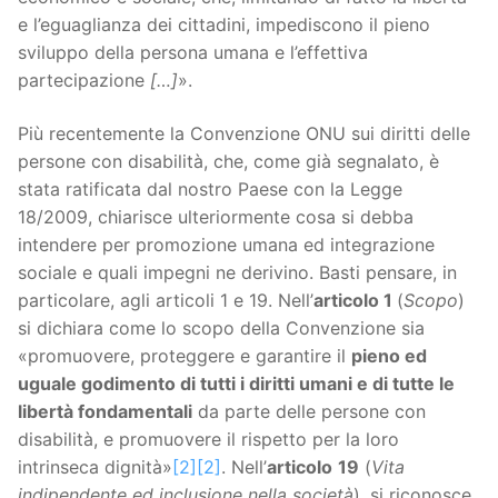
e l’eguaglianza dei cittadini, impediscono il pieno
sviluppo della persona umana e l’effettiva
partecipazione
[…]
».
Più recentemente la Convenzione ONU sui diritti delle
persone con disabilità, che, come già segnalato, è
stata ratificata dal nostro Paese con la Legge
18/2009, chiarisce ulteriormente cosa si debba
intendere per promozione umana ed integrazione
sociale e quali impegni ne derivino. Basti pensare, in
particolare, agli articoli 1 e 19. Nell’
articolo 1
(
Scopo
)
si dichiara come lo scopo della Convenzione sia
«promuovere, proteggere e garantire il
pieno ed
uguale godimento di tutti i diritti umani e di tutte le
libertà fondamentali
da parte delle persone con
disabilità, e promuovere il rispetto per la loro
intrinseca dignità»
[2]
[2]
. Nell’
articolo
19
(
Vita
indipendente ed inclusione nella società
), si riconosce