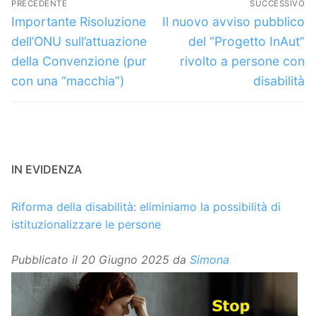
PRECEDENTE
SUCCESSIVO
articoli
Articolo
Articolo
Importante Risoluzione
Il nuovo avviso pubblico
precedente:
successivo:
dell’ONU sull’attuazione
del “Progetto InAut”
della Convenzione (pur
rivolto a persone con
con una “macchia”)
disabilità
IN EVIDENZA
Riforma della disabilità: eliminiamo la possibilità di
istituzionalizzare le persone
Pubblicato il
20 Giugno 2025
da
Simona