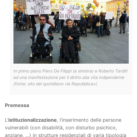
In primo piano Piero De Filippi (a sinistra) e Roberto Tarditi
ad una manifestazione per il diritto alla vita indipendente
(fonte: sito del quotidiano «la Repubblica»).
Premessa
L’
istituzionalizzazione
, l’inserimento delle persone
vulnerabili (con disabilità, con disturbo psichico,
anziane, …) in strutture residenziali di varia tipologia