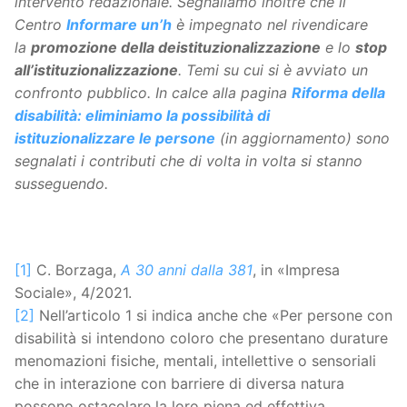
intervento redazionale.
Segnaliamo inoltre che il
Centro
Informare un’h
è impegnato nel rivendicare
la
promozione della deistituzionalizzazione
e lo
stop
all’istituzionalizzazione
. Temi su cui si è avviato un
confronto pubblico. In calce alla pagina
Riforma della
disabilità: eliminiamo la possibilità di
istituzionalizzare le persone
(in aggiornamento) sono
segnalati i contributi che di volta in volta si stanno
susseguendo.
[1]
C. Borzaga,
A 30 anni dalla 381
, in «Impresa
Sociale», 4/2021.
[2]
Nell’articolo 1 si indica anche che «Per persone con
disabilità si intendono coloro che presentano durature
menomazioni fisiche, mentali, intellettive o sensoriali
che in interazione con barriere di diversa natura
possono ostacolare la loro piena ed effettiva