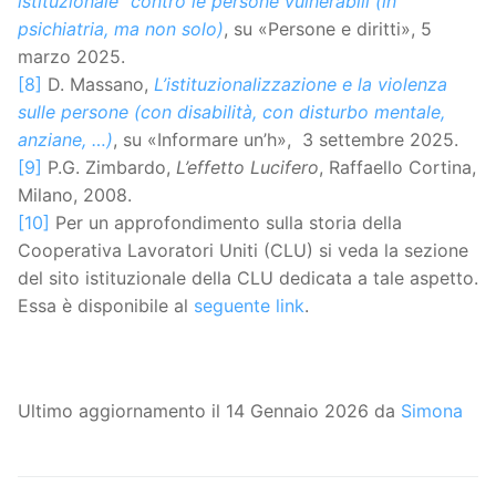
istituzionale” contro le persone vulnerabili (in
psichiatria, ma non solo)
, su «Persone e diritti», 5
marzo 2025.
[8]
D. Massano,
L’istituzionalizzazione e la violenza
sulle persone (con disabilità, con disturbo mentale,
anziane, …)
, su «Informare un’h», 3 settembre 2025.
[9]
P.G. Zimbardo,
L’effetto Lucifero
, Raffaello Cortina,
Milano, 2008.
[10]
Per un approfondimento sulla storia della
Cooperativa Lavoratori Uniti (CLU) si veda la sezione
del sito istituzionale della CLU dedicata a tale aspetto.
Essa è disponibile al
seguente link
.
Ultimo aggiornamento il 14 Gennaio 2026 da
Simona
Navigazione