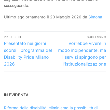
susseguendo.
Ultimo aggiornamento il 20 Maggio 2026 da
Simona
Navigazione
PRECEDENTE
SUCCESSIVO
articoli
Articolo
Articolo
Presentato nei giorni
Vorrebbe vivere in
precedente:
successivo:
scorsi il programma del
modo indipendente, ma
Disability Pride Milano
i servizi spingono per
2026
l’istituzionalizzazione
IN EVIDENZA
Riforma della disabilità: eliminiamo la possibilità di