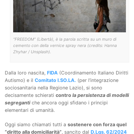
“FREEDOM” (Libertà), è la parola scritta su un muro di
cemento con della vernice spray nera (credits: Hanna
Zhyhar / Unsplash).
Dalla loro nascita,
FIDA
(Coordinamento Italiano Diritti
Autismo) e il
Comitato I.SO.LA.
(per l’integrazione
sociosanitaria nella Regione Lazio), si sono
decisamente schierati
contro
la persistenza di modelli
segreganti
che ancora oggi sfidano i principi
elementari di umanità.
Oggi siamo chiamati tutti a
sostenere con forza quel
“diritto alla domiciliarità”
, sancito dal
D.Lgs. 62/2024