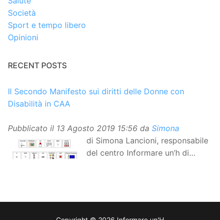
Salute
Società
Sport e tempo libero
Opinioni
RECENT POSTS
Il Secondo Manifesto sui diritti delle Donne con
Disabilità in CAA
Pubblicato il
13 Agosto 2019 15:56
da
Simona
di Simona Lancioni, responsabile
del centro Informare un’h di
Peccioli (Pisa) Dopo la
traduzione in lingua italiana, e la versione facile da
leggere, arriva ora la versione in comunicazione
aumentativa alternativa (CAA) del “Secondo Manifesto
sui diritti delle Donne e delle Ragazze con Disabilità
Copyright © 2026 Informare un'H