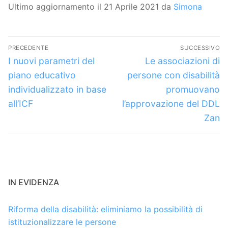
Ultimo aggiornamento il 21 Aprile 2021 da
Simona
Navigazione
PRECEDENTE
SUCCESSIVO
articoli
Articolo
Articolo
I nuovi parametri del
Le associazioni di
precedente:
successivo:
piano educativo
persone con disabilità
individualizzato in base
promuovano
all’ICF
l’approvazione del DDL
Zan
IN EVIDENZA
Riforma della disabilità: eliminiamo la possibilità di
istituzionalizzare le persone