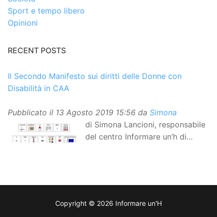
Sport e tempo libero
Opinioni
RECENT POSTS
Il Secondo Manifesto sui diritti delle Donne con
Disabilità in CAA
Pubblicato il
13 Agosto 2019 15:56
da
Simona
di Simona Lancioni, responsabile
del centro Informare un’h di
Peccioli (Pisa) Dopo la
traduzione in lingua italiana, e la versione facile da
leggere, arriva ora la versione in comunicazione
aumentativa alternativa (CAA) del “Secondo Manifesto
sui diritti delle Donne e delle Ragazze con Disabilità
Copyright © 2026 Informare un'H
nell’Unione Europea”. La rivendicazione ed il