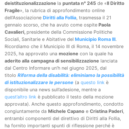
deistituzionalizzazione
la
puntata n° 245
de «
Il Diritto
Fragile
», la rubrica di approfondimento online
dell’Associazione
Diritti alla Follia
, trasmessa il 21
gennaio scorso, che ha avuto come ospite
Paola
Cavalieri,
presidente della Commissione Politiche
Sociali, Sanitarie e Abitative del
Municipio Roma III
.
Ricordiamo che il Municipio III di Roma, il 14 novembre
2025, ha approvato una
mozione
con la quale ha
aderito alla
campagna di sensibilizzazione
lanciata
dal Centro Informare un’h nel giugno 2025, dal
titolo
Riforma della disabilità: eliminiamo la possibilità
di istituzionalizzare le persone
(a
questo link
è
disponibile una news sull’adesione, mentre a
quest’altro link
è pubblicato il testo della mozione
approvata). Anche questo approfondimento, condotto
congiuntamente da
Michele Capano
e
Cristina Paderi
,
entrambi componenti del direttivo di Diritti alla Follia,
ha fornito importanti spunti di riflessione perché è