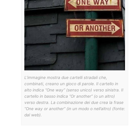
L’immagine mostra due cartelli stradali che,
combinati, creano un gioco di parole. Il cartello in
alto indica “One way” (senso unico) verso sinistra. Il
cartello in basso indica “Or another” (o un altro)
verso destra. La combinazione dei due crea la frase
“One way or another” (in un modo o nell’altro) (fonte:
dal web).