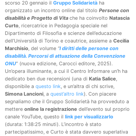
scorso 20 gennaio il
Gruppo Solidarietà
ha
organizzato un incontro online dal titolo
Persone con
disabilità e Progetto di Vita
che ha coinvolto
Natascia
Curto
, ricercatrice in Pedagogia speciale nel
Dipartimento di Filosofia e scienze dell’educazione
dell’Università di Torino e coautrice, assieme a
Cecilia
Marchisio
, del volume
“
I diritti delle persone con
disabilità. Percorsi di attuazione della Convenzione
ONU
” (nuova edizione, Carocci editore, 2025).
Un’opera illuminante, a cui il Centro Informare un’h ha
dedicato ben due recensioni (una di
Katia Salice
,
disponibile a
questo link
, e un’altra di chi scrive,
Simona Lancioni
, a
quest’altro link
). Con piacere
segnaliamo che il Gruppo Solidarietà ha provveduto a
mettere
online la registrazione
dell’evento sul proprio
canale YouTube, questo il
link per visualizzarlo
(durata: 1:38:25 minuti). L’incontro è stato
partecipatissimo, e Curto è stata davvero superlativa