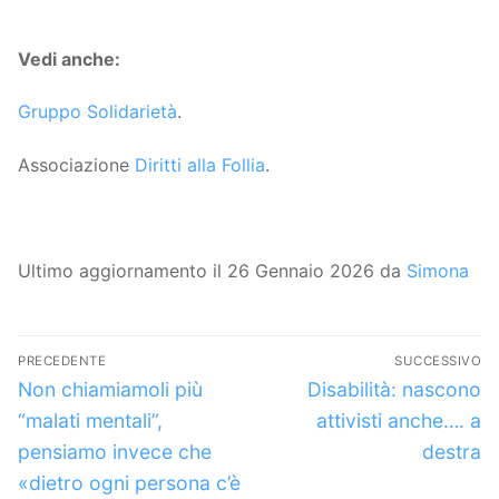
Vedi anche:
Gruppo Solidarietà
.
Associazione
Diritti alla Follia
.
Ultimo aggiornamento il 26 Gennaio 2026 da
Simona
Navigazione
PRECEDENTE
SUCCESSIVO
articoli
Articolo
Articolo
Non chiamiamoli più
Disabilità: nascono
precedente:
successivo:
“malati mentali”,
attivisti anche…. a
pensiamo invece che
destra
«dietro ogni persona c’è