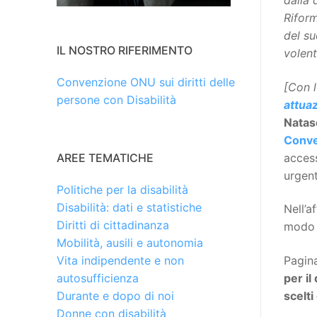
dalla 
Riform
del su
IL NOSTRO RIFERIMENTO
volent
Convenzione ONU sui diritti delle
[Con l
persone con Disabilità
attua
Natas
Conv
acces
AREE TEMATICHE
urgent
Politiche per la disabilità
Disabilità: dati e statistiche
Nell’a
Diritti di cittadinanza
modo d
Mobilità, ausili e autonomia
Pagin
Vita indipendente e non
per il
autosufficienza
scelti 
Durante e dopo di noi
Donne con disabilità