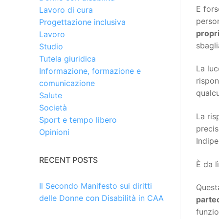
E fors
Lavoro di cura
person
Progettazione inclusiva
propr
Lavoro
sbagli
Studio
Tutela giuridica
La luc
Informazione, formazione e
rispon
comunicazione
qualcu
Salute
Società
La ris
Sport e tempo libero
preci
Opinioni
Indipe
RECENT POSTS
È da l
Il Secondo Manifesto sui diritti
Questa
delle Donne con Disabilità in CAA
parte
funzio