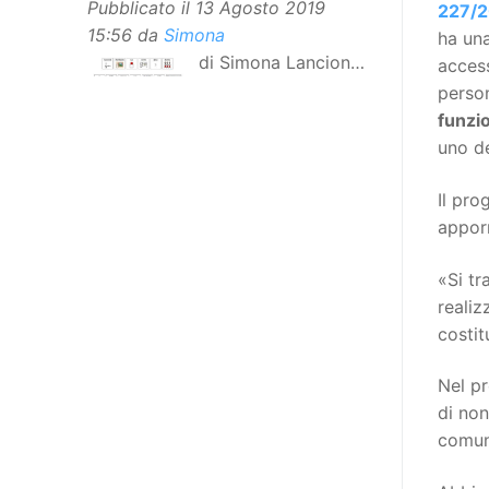
Pubblicato il
13 Agosto 2019
227/2
15:56
da
Simona
ha una
di Simona Lancioni,
access
responsabile del
perso
centro Informare un’h di Peccioli
funzi
(Pisa) Dopo la traduzione in
uno d
lingua italiana, e la versione facile
da leggere, arriva ora la versione
Il pro
in comunicazione aumentativa
apporr
alternativa (CAA) del “Secondo
«Si tr
Manifesto sui diritti delle Donne e
realiz
delle Ragazze con Disabilità
costit
nell’Unione Europea”. La
rivendicazione ed il godimento
Nel pr
dei diritti passa anche attraverso
di non
l’accessibilità dell’informazione.
comun
L’approccio assistenziale guarda
alle persone con disabilità come