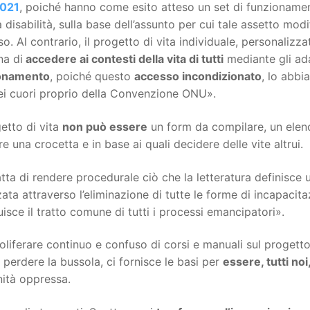
021
, poiché hanno come esito atteso un set di funzionamen
 disabilità, sulla base dell’assunto per cui tale assetto mod
o. Al contrario, il progetto di vita individuale, personalizz
na di
accedere ai contesti della vita di tutti
mediante gli ad
onamento
, poiché questo
accesso incondizionato
, lo abbi
ei cuori proprio della Convenzione ONU».
getto di vita
non può essere
un form da compilare, un elenc
e una crocetta e in base ai quali decidere delle vite altrui.
atta di rendere procedurale ciò che la letteratura definisce u
zata attraverso l’eliminazione di tutte le forme di incapacita
uisce il tratto comune di tutti i processi emancipatori».
oliferare continuo e confuso di corsi e manuali sul progetto 
 perdere la bussola, ci fornisce le basi per
essere, tutti no
ità oppressa.