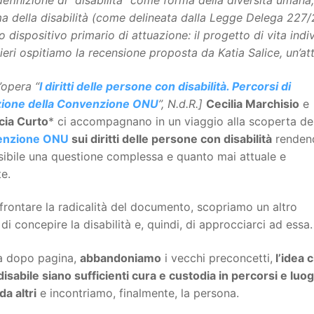
definizione di “disabilità” come forma della diversità umana, 
a della disabilità (come delineata dalla Legge Delega 227/
o dispositivo primario di attuazione: il progetto di vita ind
ieri ospitiamo la recensione proposta da Katia Salice, un’attiv
’opera “
I diritti delle persone con disabilità. Percorsi di
zione della Convenzione ONU
”, N.d.R.]
Cecilia Marchisio
e
cia Curto
* ci accompagnano in un viaggio alla scoperta de
enzione ONU
sui diritti delle persone con disabilità
renden
sibile una questione complessa e quanto mai attuale e
e.
ffrontare la radicalità del documento, scopriamo un altro
i concepire la disabilità e, quindi, di approcciarci ad essa.
a dopo pagina,
abbandoniamo
i vecchi preconcetti,
l’idea 
 disabile siano sufficienti cura e custodia in percorsi e luog
da altri
e incontriamo, finalmente, la persona.