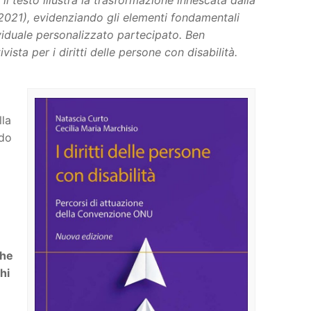
il testo illustra la trasformazione innescata dalla
2021), evidenziando gli elementi fondamentali
ividuale personalizzato partecipato. Ben
ista per i diritti delle persone con disabilità.
lla
do
che
hi