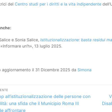
rici del
Centro studi per i diritti e la vita indipendente
dell’
anche:
Salice e Sonia Salice,
Istituzionalizzazione: basta residui m
, «Informare un’h», 13 luglio 2025.
o aggiornamento il 31 Dicembre 2025 da
Simona
vigazione
DENTE
lo
A
icoli
op all’istituzionalizzazione delle persone con
V
dente:
s
lità: una sfida che il Municipio Roma III
Disa
de affrontare