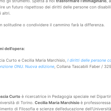
o gli strumenti. Spetta a noi
trasformare l’immaginario
, 
ire un futuro rispettoso dei diritti delle persone con disabil
 altri.
in solitudine o condividere il cammino farà la differenza.
i dell’opera:
ia Curto e Cecilia Maria Marchisio,
I diritti delle persone c
nzione ONU. Nuova edizione
, Collana Tascabili Faber / 32
scia Curto
è ricercatrice in Pedagogia speciale nel Diparti
niversità di Torino.
Cecilia Maria Marchisio
è professoressa
imento di Filosofia e scienze dell’educazione dell’Univers