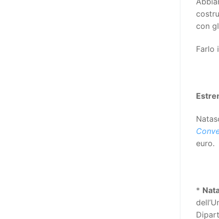
Abbiam
destinatarie di interventi. Una
costru
visione più moderna le guarda
con gli
come soggetti che devono
essere messi in condizione di
Farlo 
autodeterminarsi. Non è,
ovviamente, solo una questione
di parole, ma di fornire strumenti
che mettano la persona con
Estrem
disabilità in condizione di
compiere liberamente tutte le
Natasc
scelte che riguardano la sua vita.
Conve
È un progetto ambizioso, a volte
euro.
anche faticoso, ma è l’unica via
per la libertà. Tra i tanti strumenti
che possiamo utilizzare per
realizzare questo progetto,
*
Nata
l’accesso all’informazione ha
dell’U
un’importanza strategica. Posto
Dipart