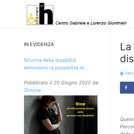
Vai
al
contenuto
La 
IN EVIDENZA
dis
Riforma della disabilità:
eliminiamo la possibilità di
SIM
istituzionalizzare le persone
Pubblicato il
20 Giugno 2025
da
Simona
Questo
Percor