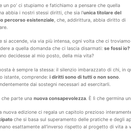
e un po’ ci stupiamo e fatichiamo a pensare che quella
a abbia i nostri stessi diritti, che sia l’
unica titolare del
io percorso esistenziale
, che, addirittura, abbia diritto di
are.
e si accende, via via più intensa, ogni volta che ci troviamo
dere a quella domanda che ci lascia disarmati:
se fossi io?
no decidesse al mio posto, della mia vita?
posta è sempre la stessa: il silenzio imbarazzato di chi, in q
so istante, comprende:
i diritti sono di tutti o non sono
.
ndentemente dai sostegni necessari ad esercitarli.
ì che parte una
nuova consapevolezza
. È lì che germina un
 nuova edizione ci regala un capitolo prezioso interament
cipato
che si basa sul superamento delle pratiche e degli appr
nano esattamente all’inverso rispetto al progetto di vita a