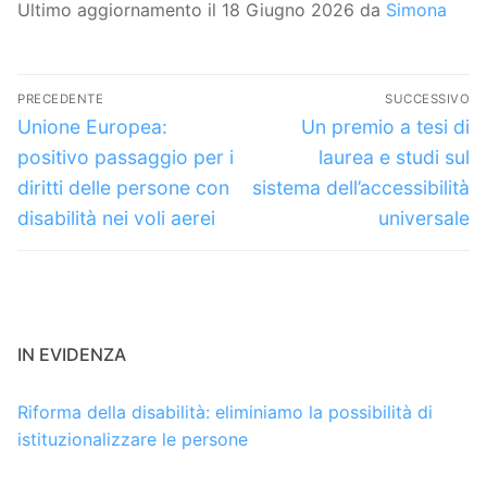
Ultimo aggiornamento il 18 Giugno 2026 da
Simona
Navigazione
PRECEDENTE
SUCCESSIVO
articoli
Articolo
Articolo
Unione Europea:
Un premio a tesi di
precedente:
successivo:
positivo passaggio per i
laurea e studi sul
diritti delle persone con
sistema dell’accessibilità
disabilità nei voli aerei
universale
IN EVIDENZA
Riforma della disabilità: eliminiamo la possibilità di
istituzionalizzare le persone