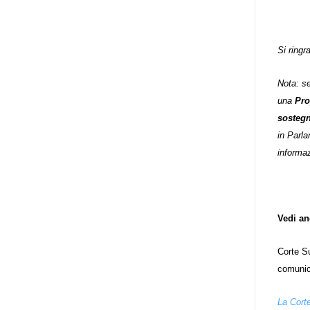
niente di originale, a dire il vero,
giacché il Secondo Manifesto è
stato sviluppato nel solco della
Si ringr
Convenzione ONU sui diritti delle
persone con disabilità (del 2006,
Nota: se
ratificata dall’Italia con la Legge
una
Pro
18/2009), e questa conteneva già
sosteg
al suo interno specifiche
in Parl
indicazioni in tema di libertà di
informaz
espressione e opinione e accesso
all’informazione (articoli 2, 9, 21
e 24). In particolare, l’articolo 21
della stessa, esordisce così: «Gli
Vedi an
Stati Parti adottano tutte le
misure adeguate a garantire che
Corte S
le persone con disabilità possano
comunica
esercitare il diritto alla libertà di
La Corte
espressione e di opinione, ivi