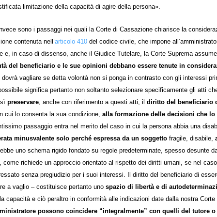
stificata limitazione della capacità di agire della persona».
nvece sono i passaggi nei quali la Corte di Cassazione chiarisce la consider
ione contenuta nell’
articolo 410
del codice civile, che impone all’amministratore
e e, in caso di dissenso, anche il Giudice Tutelare, la Corte Suprema assum
ntà del beneficiario e le sue opinioni debbano essere tenute in consider
 dovrà vagliare se detta volontà non si ponga in contrasto con gli interessi pri
ossibile significa pertanto non soltanto selezionare specificamente gli atti c
esì
preservare
, anche con riferimento a questi atti, il
diritto del beneficiario
n cui lo consenta la sua condizione,
alla formazione delle
decisioni che lo
tissimo passaggio entra nel merito del caso in cui la persona abbia una disabi
rata minusvalente solo perché espressa da un soggetto
fragile, disabile,
rrebbe uno schema rigido fondato su regole predeterminate, spesso desunte d
, come richiede un approccio orientato al rispetto dei diritti umani, se nel cas
eressato senza pregiudizio per i suoi interessi. Il diritto del beneficiario di es
re a vaglio – costituisce pertanto uno
spazio di libertà e di autodetermina
 la capacità e ciò peraltro in conformità alle indicazioni date dalla nostra Cor
ministratore possono coincidere “integralmente” con quelli del tutore o 