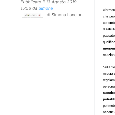
Pubblicato il
13 Agosto 2019
15:56
da
Simona
«
I
ntrodu
di Simona Lancioni,
che può 
responsabile del
concreto
centro Informare un’h di Peccioli
disabili
(Pisa) Dopo la traduzione in
passato,
lingua italiana, e la versione facile
qualific
da leggere, arriva ora la versione
menomaz
in comunicazione aumentativa
relazion
alternativa (CAA) del “Secondo
Manifesto sui diritti delle Donne e
Sulla fl
delle Ragazze con Disabilità
misura d
nell’Unione Europea”. La
regolame
rivendicazione ed il godimento
persona 
dei diritti passa anche attraverso
autodet
l’accessibilità dell’informazione.
potrebb
L’approccio assistenziale guarda
perimetr
alle persone con disabilità come
benefici