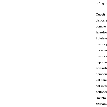
destinatarie di interventi. Una
un’ingiu
visione più moderna le guarda
come soggetti che devono
Questi i
essere messi in condizione di
disposiz
autodeterminarsi. Non è,
compier
ovviamente, solo una questione
la volo
di parole, ma di fornire strumenti
Tutelare
che mettano la persona con
misura p
disabilità in condizione di
ma altr
compiere liberamente tutte le
misura i
scelte che riguardano la sua vita.
importan
È un progetto ambizioso, a volte
conside
anche faticoso, ma è l’unica via
ripropo
per la libertà. Tra i tanti strumenti
valutare
che possiamo utilizzare per
dell’int
realizzare questo progetto,
sottopor
l’accesso all’informazione ha
limitata
un’importanza strategica. Posto
dell’am