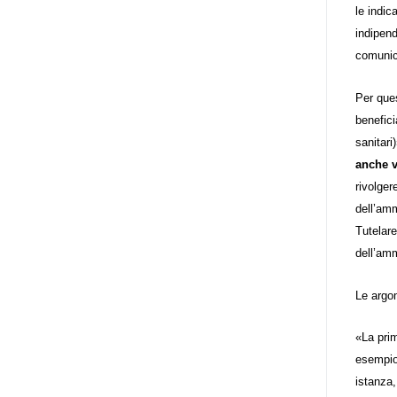
poi che tutta l’informazione
le indic
dovrebbe essere accessibile, ma
indipend
che non è possibile tradurre tutto
comunica
simultaneamente, sarebbe
importante iniziare col rendere
Per ques
accessibili almeno i documenti
benefici
che parlano i diritti. Proprio a
sanitari
partire da queste considerazioni,
anche 
dopo aver prodotto la traduzione
rivolger
in lingua italiana, e la versione
dell’amm
facile da leggere (qui
Tutelare
la presentazione), abbiamo
dell’amm
deciso di realizzare la versione in
Le argo
comunicazione aumentativa
alternativa (CAA) del “Secondo
«La pri
Manifesto sui diritti delle Donne e
esempio 
delle Ragazze con Disabilità
istanza
nell’Unione Europea” (quello