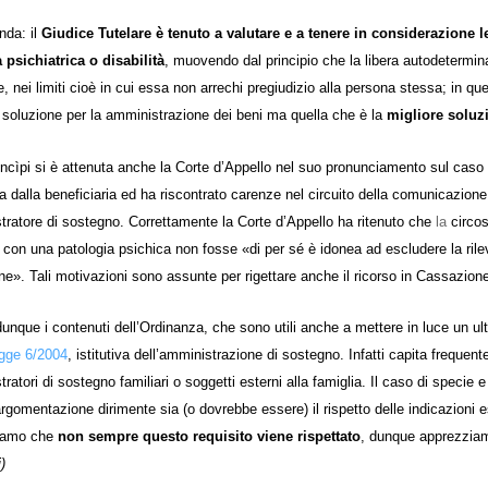
onda:
il
Giudice Tutelare è tenuto a valutare e a tenere in considerazione 
 psichiatrica o disabilità
, muovendo dal principio che la libera autodetermina
e, nei limiti cioè in cui essa non arrechi pregiudizio alla persona stessa; in q
 soluzione per la amministrazione dei beni ma quella che è la
migliore soluz
rincìpi si è attenuta anche la Corte d’Appello nel suo pronunciamento sul caso
 dalla beneficiaria ed ha riscontrato carenze nel circuito della comunicazione
ratore di sostegno. Correttamente la Corte d’Appello ha ritenuto che
la
circo
con una patologia psichica non fosse «di per sé è idonea ad escludere la rilev
ne». Tali motivazioni sono assunte per rigettare anche il ricorso in Cassazion
unque i contenuti dell’Ordinanza, che sono utili anche a mettere in luce un ulte
gge 6/2004
, istitutiva dell’amministrazione di sostegno. Infatti capita frequ
ratori di sostegno familiari o soggetti esterni alla famiglia. Il caso di speci
argomentazione dirimente sia (o dovrebbe essere) il rispetto delle indicazioni e
iamo che
non sempre questo requisito viene rispettato
, dunque apprezziam
)