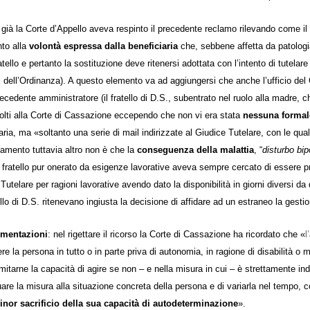
 già la Corte d’Appello aveva respinto il precedente reclamo rilevando come i
nto alla
volontà espressa dalla beneficiaria
che, sebbene affetta da patologia
ratello e pertanto la sostituzione deve ritenersi adottata con l’intento di tutela
i dell’Ordinanza). A questo elemento va ad aggiungersi che anche l’ufficio del G
recedente amministratore (il fratello di D.S., subentrato nel ruolo alla madre, 
olti alla Corte di Cassazione eccependo che non vi era stata
nessuna formale
aria, ma «soltanto una serie di mail indirizzate al Giudice Tutelare, con le qua
amento tuttavia altro non è che la
conseguenza della malattia
, “
disturbo bip
l fratello pur onerato da esigenze lavorative aveva sempre cercato di essere p
Tutelare per ragioni lavorative avendo dato la disponibilità in giorni diversi d
tello di D.S. ritenevano ingiusta la decisione di affidare ad un estraneo la gesti
omentazioni
: nel rigettare il ricorso la Corte di Cassazione ha ricordato che «
l’
re la persona in tutto o in parte priva di autonomia, in ragione di disabilità 
mitarne la capacità di agire se non – e nella misura in cui – è strettamente in
are la misura alla situazione concreta della persona e di variarla nel tempo, 
inor sacrificio della sua capacità di autodeterminazione
».