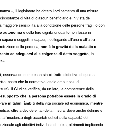
nanza –, il legislatore ha dotato l’ordinamento di una misura
ircostanze di vita di ciascun beneficiario e in vista del
 maggiore sensibilità alla condizione delle persone fragili o con
oro autonomia
e della loro dignità di quanto non fosse in
i capaci e soggetti incapaci, ricollegando all’una o all’altra
protezione della persona,
non è la gravità della malattia o
umento ad adeguarsi alle esigenze di detto soggetto
, in
va».
ioni, osservando come essa sia «
i
l tratto distintivo di questa
etto, posto che la normativa lascia ampi spazi di
ura). Il Giudice verifica, da un lato, le competenze della
resupposto che la persona potrebbe essere in grado di
erare
in taluni àmbiti
della vita sociale ed economica,
mentre
iudice, oltre a decidere l’
an
della misura, deve anche definire e
 all’incidenza degli accertati deficit sulla capacità del
zionale agli obiettivi individuali di tutela, altrimenti implicando