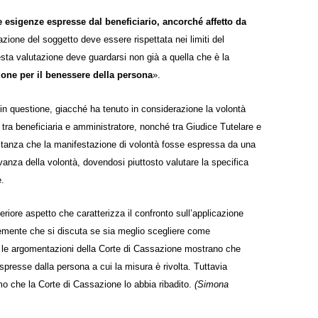
le
esigenze espresse dal beneficiario
, ancorché affetto da
zione del soggetto deve essere rispettata nei limiti del
uesta valutazione deve guardarsi non già a quella che è la
ione per il benessere della persona
».
 in questione, giacché ha tenuto in considerazione la volontà
 tra beneficiaria e amministratore, nonché tra Giudice Tutelare e
stanza che la manifestazione di volontà fosse espressa da una
anza della volontà, dovendosi piuttosto valutare la specifica
e.
riore aspetto che caratterizza il confronto sull’applicazione
entemente che si discuta se sia meglio scegliere come
e e le argomentazioni della Corte di Cassazione mostrano che
spresse dalla persona a cui la misura è rivolta. Tuttavia
o che la Corte di Cassazione lo abbia ribadito.
(Simona