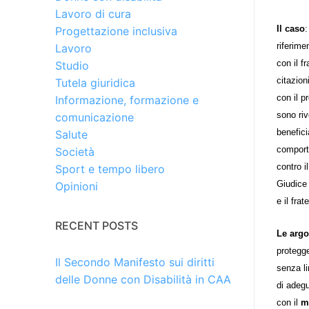
Lavoro di cura
Il caso
:
Progettazione inclusiva
riferime
Lavoro
con il f
Studio
citazion
Tutela giuridica
con il p
Informazione, formazione e
sono riv
comunicazione
benefici
Salute
comport
Società
contro i
Sport e tempo libero
Giudice 
Opinioni
e il fra
RECENT POSTS
Le arg
protegge
Il Secondo Manifesto sui diritti
senza li
delle Donne con Disabilità in CAA
di adegu
con il
m