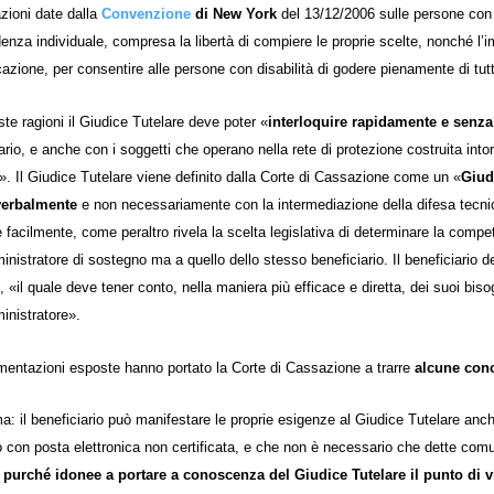
azioni date dalla
Convenzione
di New York
del 13/12/2006 sulle persone con d
enza individuale, compresa la libertà di compiere le proprie scelte, nonché l’i
zione, per consentire alle persone con disabilità di godere pienamente di tutti 
te ragioni il Giudice Tutelare deve poter «
interloquire rapidamente e senza
ario, e anche con i soggetti che operano nella rete di protezione costruita intorno 
)». Il Giudice Tutelare viene definito dalla Corte di Cassazione come un «
Giud
verbalmente
e non necessariamente con la intermediazione della difesa tecnica.
e facilmente, come peraltro rivela la scelta legislativa di determinare la compet
inistratore di sostegno ma a quello dello stesso beneficiario. Il beneficiario
, «il quale deve tener conto, nella maniera più efficace e diretta, dei suoi b
inistratore».
mentazioni esposte hanno portato la Corte di Cassazione a trarre
alcune con
ma:
il beneficiario può manifestare le proprie esigenze al Giudice Tutelare an
con posta elettronica non certificata, e che non è necessario che dette comu
,
purché idonee a portare a conoscenza del Giudice Tutelare il punto di vi