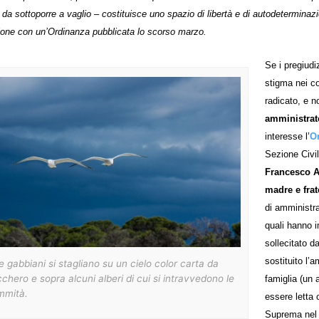
da sottoporre a vaglio – costituisce uno spazio di libertà e di autodeterminaz
one con un’Ordinanza pubblicata lo scorso marzo.
Se i pregiudiz
stigma nei co
radicato, e n
amministrat
interesse l’
Or
Sezione Civi
Francesco 
madre e frat
di amministra
quali hanno i
sollecitato d
sostituito l’
 gabbiani si stagliano su un cielo color carta da
chero e sopra alcuni alberi di cui si intravvedono le
famiglia (un 
mmità.
essere letta 
Suprema nel m