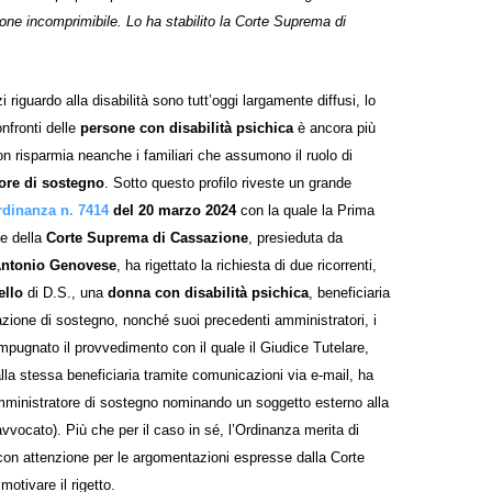
ione incomprimibile. Lo ha stabilito la Corte Suprema di
i riguardo alla disabilità sono tutt’oggi largamente diffusi, lo
nfronti delle
persone con disabilità psichica
è ancora più
on risparmia neanche i familiari che assumono il ruolo di
ore di sostegno
. Sotto questo profilo riveste un grande
dinanza n. 7414
del 20 marzo 2024
con la quale la Prima
le della
Corte Suprema di Cassazione
, presieduta da
Antonio Genovese
, ha rigettato la richiesta di due ricorrenti,
ello
di D.S., una
donna con disabilità psichica
, beneficiaria
zione di sostegno, nonché suoi precedenti amministratori, i
mpugnato il provvedimento con il quale il Giudice Tutelare,
alla stessa beneficiaria tramite comunicazioni via e-mail, ha
amministratore di sostegno nominando un soggetto esterno alla
avvocato). Più che per il caso in sé, l’Ordinanza merita di
con attenzione per le argomentazioni espresse dalla Corte
otivare il rigetto.