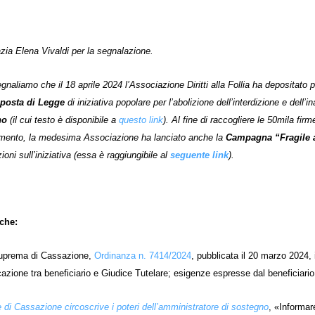
azia Elena Vivaldi per la segnalazione.
gnaliamo che il 18 aprile 2024 l’Associazione Diritti alla Follia ha depositat
posta di Legge
di iniziativa popolare per l’abolizione dell’interdizione e dell’i
no
(il cui testo è disponibile a
questo link
). Al fine di raccogliere le 50mila f
amento, la medesima Associazione ha lanciato anche la
Campagna “Fragile 
ioni sull’iniziativa (essa è raggiungibile al
seguente link
).
che:
uprema di Cassazione,
Ordinanza n. 7414/2024
, pubblicata il 20 marzo 2024,
zione tra beneficiario e Giudice Tutelare; esigenze espresse dal beneficiario 
 di Cassazione circoscrive i poteri dell’amministratore di sostegno
, «Informar