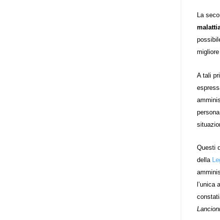
adottato nel 2011 dall’Assemblea
La sec
Generale del Forum Europeo sulla
malattia
Disabilità – EDF) «I documenti
possibil
relativi alle donne ed alle ragazze
migliore
con disabilità ed ai loro diritti
devono essere comprensibili e
A tali p
disponibili nelle lingue locali, nella
espressa
lingua dei segni, in Braille, in
amminist
formati di comunicazione
persona 
aumentativa e alternativa, e in
situazio
tutti gli altri modi, mezzi e
formati di comunicazione
Questi d
accessibili, compresi quelli
della
Le
elettronici»: lo stabilisce (al
amminist
punto 3.13.) proprio il Secondo
l’unica 
Manifesto. A parte la
constat
declinazione al femminile, sulla
Lancioni
quale torneremo più avanti,