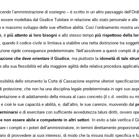
cendo l’amministrazione di sostegno – è scritto in un altro passaggio dell’Ordi
essere modellata dal Giudice Tutelare in relazione allo stato personale e alle c
 e massimo sviluppo delle sue effettive abilità. Così l’ordinamento mostra una
tà, è
più attento ai loro bisogni
e allo stesso tempo
più rispettoso della l
 quando il codice civile si limitava a stabilire una netta distinzione tra soggett
azione rigide conseguenze predeterminate. Nell’assolvere a questi compiti di 
ione che deve orientare il Giudice
, ma piuttosto la
idoneità di tale str
e alla sua flessibilità ed alla maggiore agilità della relativa procedura applicati
essibilità dello strumento la Corte di Cassazione esprime ulteriori specificaz
i protezione, che non ha una disciplina legale predeterminata in ogni suo asp
ntazione e di adattamento della misura al caso concreto (il c.d. vestito su mis
e cioè le sue capacità e abilità, e, dall’altro, le sue carenze, muovendo dal
p
erminarsi
e di esercitare con sufficiente avvedutezza taluni diritti, ovvero op
e non essere abile e competente in altri settori
. In esito a tale verifica il G
are i compiti e i poteri dell’amministratore, in termini direttamente proporzionati
ario di provvedere ai suoi interessi, di modo che la misura risulti specifica e fun