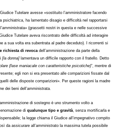
l Giudice Tutelare avesse «sostituito l’amministratore facendo
 psichiatrica, ha lamentato disagio e difficoltà nel rapportarsi
re l’amministrata» (grassetti nostri in questa e nelle successive
iudice Tutelare aveva riscontrato delle difficoltà ad interagire
che a sua
volta era subentrata al padre deceduto). I ricorrenti si
 richiesta di revoca
dell’amministrazione da parte della
li
[la donna]
lamentava un difficile rapporto con il fratello. Detto
olare (fase maniacale con caratteristiche psicotiche)
”, mentre di
resente;
egli non si era presentato alle comparizioni fissate dal
a quelli delle disposte comparizioni». Per queste ragioni la madre
one dei beni dell’amministrata.
amministrazione di sostegno è uno strumento volto a
o menomazione di
qualunque tipo e gravità
, senza mortificarla e
dispensabile; la legge chiama il Giudice all’impegnativo compito
così da assicurare all’amministrato la massima tutela possibile