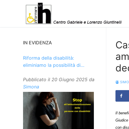
Vai
al
contenuto
Cas
IN EVIDENZA
am
Riforma della disabilità:
de
eliminiamo la possibilità di
istituzionalizzare le persone
Pubblicato il
20 Giugno 2025
da
SIM
Simona
Il benef
Giudice 
con disa