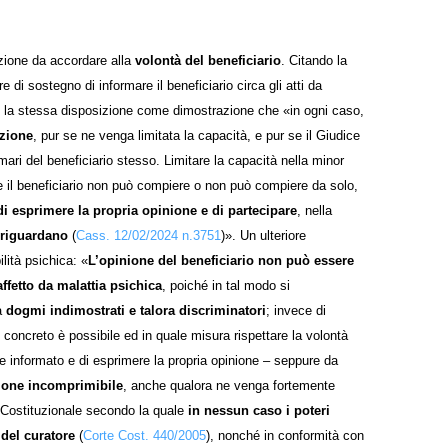
azione da accordare alla
volontà del beneficiario
. Citando la
 di sostegno di informare il beneficiario circa gli atti da
e la stessa disposizione come dimostrazione che «in ogni caso,
azione
, pur se ne venga limitata la capacità, e pur se il Giudice
mari del beneficiario stesso. Limitare la capacità nella minor
he il beneficiario non può compiere o non può compiere da solo,
 di esprimere la propria opinione e di partecipare
, nella
 riguardano
(
Cass. 12/02/2024 n.3751
)». Un ulteriore
lità psichica: «
L’opinione del beneficiario non può essere
affetto da malattia psichica
, poiché in tal modo si
a
dogmi indimostrati e talora discriminatori
; invece di
o concreto è possibile ed in quale misura rispettare la volontà
sere informato e di esprimere la propria opinione – seppure da
zione incomprimibile
, anche qualora ne venga fortemente
te Costituzionale secondo la quale
in nessun caso i poteri
del curatore
(
Corte Cost. 440/2005
), nonché in conformità con