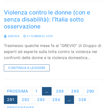
Violenza contro le donne (con e
senza disabilità): l’Italia sotto
osservazione
SIMONA
21 FEBBRAIO 2019
Trasmesso qualche mese fa al “GREVIO” (il Gruppo di
esperti ed esperte sulla lotta contro la violenza nei
confronti delle donne e la violenza domestica…
CONTINUA A LEGGERE
Navigazione
PROSSIMA
1
…
288
289
290
articoli
291
292
293
294
…
338
PRECEDENTE